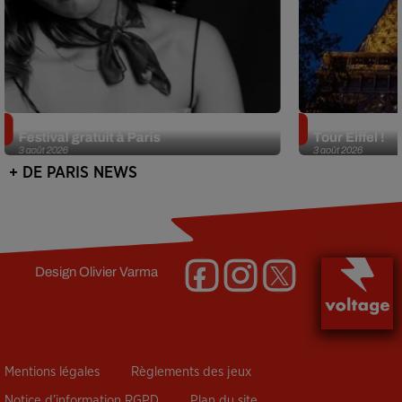
Netflix lance un immense Book
Des DJ sets au
Festival gratuit à Paris
Tour Eiffel !
3 août 2026
3 août 2026
+ DE PARIS NEWS
Design
Olivier Varma
Mentions légales
Règlements des jeux
Notice d’information RGPD
Plan du site