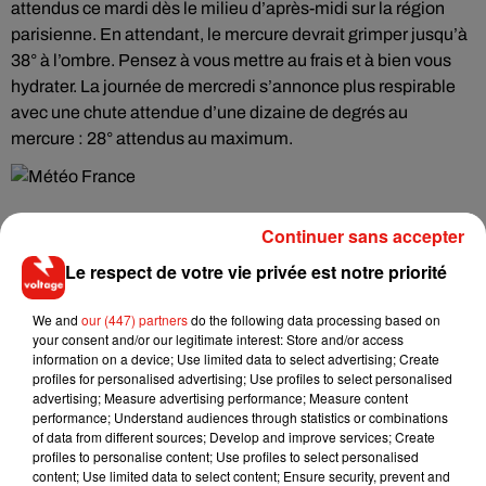
attendus ce mardi dès le milieu d’après-midi sur la région
parisienne. En attendant, le mercure devrait grimper jusqu’à
38° à l’ombre. Pensez à vous mettre au frais et à bien vous
hydrater. La journée de mercredi s’annonce plus respirable
avec une chute attendue d’une dizaine de degrés au
mercure : 28° attendus au maximum.
Continuer sans accepter
Le respect de votre vie privée est notre priorité
Musique
We and
our (447) partners
do the following data processing based on
your consent and/or our legitimate interest: Store and/or access
information on a device; Use limited data to select advertising; Create
RÜFÜS DU SOL annonce un nouvel
profiles for personalised advertising; Use profiles to select personalised
album après sa tournée mondiale
advertising; Measure advertising performance; Measure content
7 août 2026
performance; Understand audiences through statistics or combinations
of data from different sources; Develop and improve services; Create
profiles to personalise content; Use profiles to select personalised
content; Use limited data to select content; Ensure security, prevent and