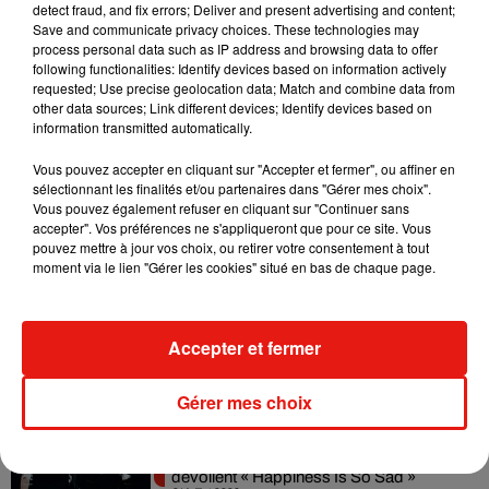
detect fraud, and fix errors; Deliver and present advertising and content;
Angèle et Amélie Lens dévoilent leur
Save and communicate privacy choices. These technologies may
collaboration tant attendue
process personal data such as IP address and browsing data to offer
7 août 2026
following functionalities: Identify devices based on information actively
requested; Use precise geolocation data; Match and combine data from
other data sources; Link different devices; Identify devices based on
information transmitted automatically.
Il y a 10 ans, DJ Snake changeait de
Vous pouvez accepter en cliquant sur "Accepter et fermer", ou affiner en
dimension avec son premier...
sélectionnant les finalités et/ou partenaires dans "Gérer mes choix".
6 août 2026
Vous pouvez également refuser en cliquant sur "Continuer sans
accepter". Vos préférences ne s'appliqueront que pour ce site. Vous
pouvez mettre à jour vos choix, ou retirer votre consentement à tout
moment via le lien "Gérer les cookies" situé en bas de chaque page.
Fred again.. et Latin Mafia dévoilent enfin
leur mixtape créée en...
Accepter et fermer
3 août 2026
Gérer mes choix
Swedish House Mafia et Lykke Li
dévoilent « Happiness Is So Sad »