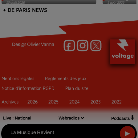
10 août 2026
3 août 2026
+ DE PARIS NEWS
Design
Olivier Varma
Mentions légales
Règlements des jeux
Notice d’information RGPD
Plan du site
Archives
2026
2025
2024
2023
2022
Live :
National
Webradios
Podcasts
La Musique Revient
-