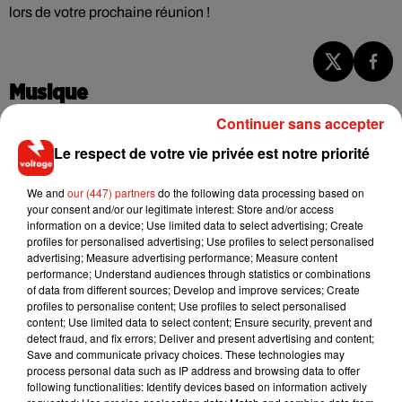
lors de votre prochaine réunion !
Musique
Continuer sans accepter
Le respect de votre vie privée est notre priorité
RÜFÜS DU SOL annonce un nouvel
album après sa tournée mondiale
7 août 2026
We and
our (447) partners
do the following data processing based on
your consent and/or our legitimate interest: Store and/or access
information on a device; Use limited data to select advertising; Create
profiles for personalised advertising; Use profiles to select personalised
advertising; Measure advertising performance; Measure content
performance; Understand audiences through statistics or combinations
Angèle et Amélie Lens dévoilent leur
of data from different sources; Develop and improve services; Create
collaboration tant attendue
profiles to personalise content; Use profiles to select personalised
7 août 2026
content; Use limited data to select content; Ensure security, prevent and
detect fraud, and fix errors; Deliver and present advertising and content;
Save and communicate privacy choices. These technologies may
process personal data such as IP address and browsing data to offer
following functionalities: Identify devices based on information actively
Il y a 10 ans, DJ Snake changeait de