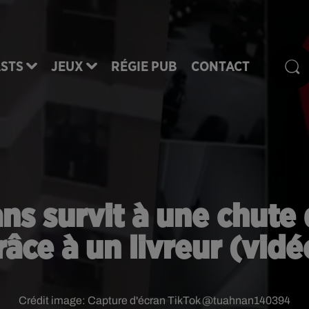
STS
JEUX
RÉGIE PUB
CONTACT
 ans survit à une chu
râce à un livreur (vidé
Crédit image:
Capture d'écran TikTok @tuahnan140394