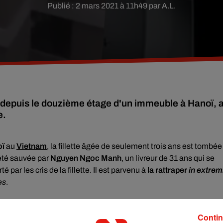
Publié : 2 mars 2021 à 11h49 par A.L.
te depuis le douzième étage d'un immeuble à Hanoï, 
e.
oï
au
Vietnam
, la fillette âgée de seulement trois ans est tombée
été sauvée par
Nguyen Ngoc Manh
, un livreur de 31 ans qui se
 par les cris de la fillette. Il est parvenu à
la rattraper
in extrem
es
.
Contin
tre l'enfant passer par-dessus le balcon de l'appartement famili