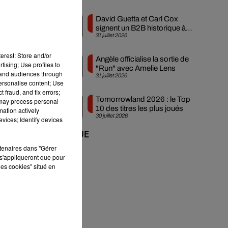
David Guetta et Carl Cox
signent un B2B historique à
31 juillet 2026
Ibiza
erest: Store and/or
Angèle officialise la sortie de
tising; Use profiles to
"Run" avec Amelie Lens
tand audiences through
31 juillet 2026
personalise content; Use
 fraud, and fix errors;
Tomorrowland 2026 : le Top
 may process personal
10 des titres les plus joués
mation actively
30 juillet 2026
vices; Identify devices
+ DE MUSIQUE
rtenaires dans "Gérer
s'appliqueront que pour
les cookies" situé en