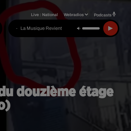
Live :
National
Webradios
Podcasts
La Musique Revient
-
te du douzième étage
o)