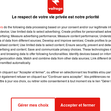
ure et j'ai trouvé un moyen pour escalader un bâtiment à
oit pour me mettre en position et réceptionner la fillette
"
, a
Le respect de votre vie privée est notre priorité
tches by hand) a 3-years-old girl's who dropped from the 12th
ers
do the following data processing based on your consent and/or our legitimate int
guyenNgocManh
#SaveLife
#SaveLives
#SaveChildren
device; Use limited data to select advertising; Create profiles for personalised adver
vertising; Measure advertising performance; Measure content performance; Unders
ns of data from different sources; Develop and improve services; Create profiles to 
alised content; Use limited data to select content; Ensure security, prevent and detect
ertising and content; Save and communicate privacy choices. These technologies
and browsing data to offer following functionalities: Identify devices based on infor
eolocation data; Match and combine data from other data sources; Link different de
nsmitted automatically.
cliquant sur "Accepter et fermer", ou affiner en sélectionnant les finalités et/ou pa
 également refuser en cliquant sur "Continuer sans accepter". Vos préférences ne 
tre à jour vos choix, ou retirer votre consentement à tout moment via le lien "Gérer 
Gérer mes choix
Accepter et fermer