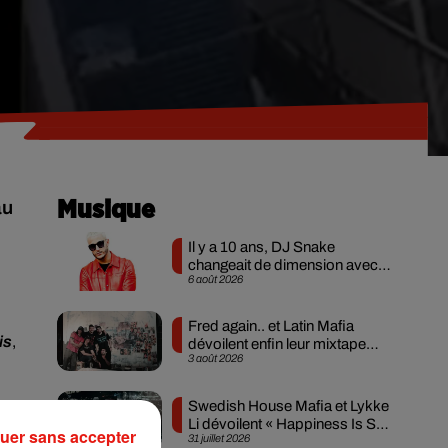
au
Musique
Il y a 10 ans, DJ Snake
changeait de dimension avec
6 août 2026
son premier...
Fred again.. et Latin Mafia
is
,
dévoilent enfin leur mixtape
3 août 2026
créée en...
Swedish House Mafia et Lykke
Li dévoilent « Happiness Is So
uer sans accepter
31 juillet 2026
al
Sad »