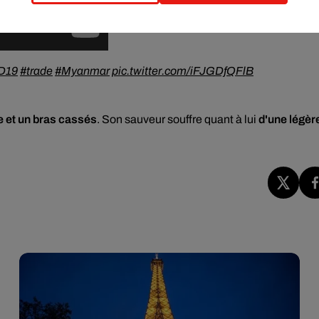
D19
#trade
#Myanmar
pic.twitter.com/iFJGDfQFlB
 et un bras cassés
. Son sauveur souffre quant à lui
d'une légèr