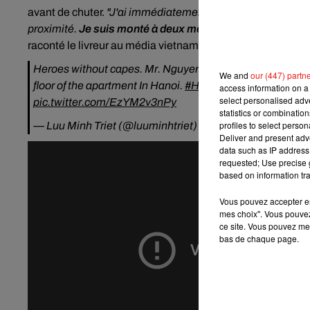
avant de chuter.
"J'ai immédiatement sauté hors de ma voit
proximité.
Je suis monté à deux mètres de hauteur sur un t
raconté le livreur au média vietnamien.
Heroes without capes. Mr. Nguyen Ngoc Manh rescued (ca
We and
our (447) partn
floor of the apartment In Hanoi.
#Heroeswithoutcapes
#N
access information on a 
select personalised ad
pic.twitter.com/EzYM2v3nPy
statistics or combinatio
profiles to select person
— Luu Minh Triet (@luuminhtriet)
March 1, 2021
Deliver and present adv
data such as IP address 
requested; Use precise g
based on information tra
Vous pouvez accepter en 
mes choix". Vous pouvez
ce site. Vous pouvez met
bas de chaque page.