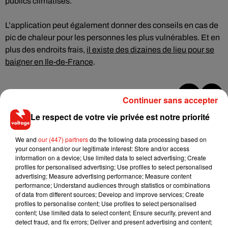
publics climatisés.
L’application peut également donner des conseils en cas de
pic de chaleur pour les personnes les plus vulnérables. Et en
plus des endroits frais,
il existe des dizaines de lieu pour se
baigner en Ile-de-France
.
Continuer sans accepter
Musique
Le respect de votre vie privée est notre priorité
We and
our (447) partners
do the following data processing based on
your consent and/or our legitimate interest: Store and/or access
RÜFÜS DU SOL annonce un nouvel
information on a device; Use limited data to select advertising; Create
album après sa tournée mondiale
7 août 2026
profiles for personalised advertising; Use profiles to select personalised
advertising; Measure advertising performance; Measure content
performance; Understand audiences through statistics or combinations
of data from different sources; Develop and improve services; Create
profiles to personalise content; Use profiles to select personalised
content; Use limited data to select content; Ensure security, prevent and
Angèle et Amélie Lens dévoilent leur
detect fraud, and fix errors; Deliver and present advertising and content;
collaboration tant attendue