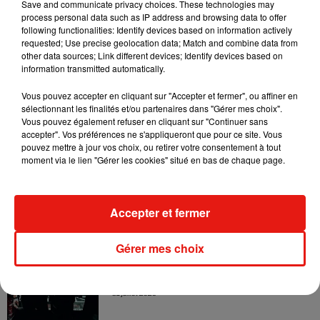
Save and communicate privacy choices. These technologies may
7 août 2026
process personal data such as IP address and browsing data to offer
following functionalities: Identify devices based on information actively
requested; Use precise geolocation data; Match and combine data from
other data sources; Link different devices; Identify devices based on
information transmitted automatically.
Il y a 10 ans, DJ Snake changeait de
dimension avec son premier...
Vous pouvez accepter en cliquant sur "Accepter et fermer", ou affiner en
6 août 2026
sélectionnant les finalités et/ou partenaires dans "Gérer mes choix".
Vous pouvez également refuser en cliquant sur "Continuer sans
accepter". Vos préférences ne s'appliqueront que pour ce site. Vous
pouvez mettre à jour vos choix, ou retirer votre consentement à tout
moment via le lien "Gérer les cookies" situé en bas de chaque page.
Fred again.. et Latin Mafia dévoilent enfin
leur mixtape créée en...
3 août 2026
Accepter et fermer
Gérer mes choix
Swedish House Mafia et Lykke Li
dévoilent « Happiness Is So Sad »
31 juillet 2026