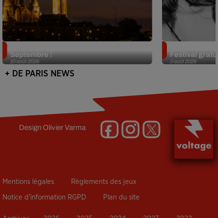
Le Festival de Montmartre revient en
Netflix lance
Septembre !
Festival gratui
10 août 2026
3 août 2026
+ DE PARIS NEWS
Design
Olivier Varma
Mentions légales
Règlements des jeux
Notice d’information RGPD
Plan du site