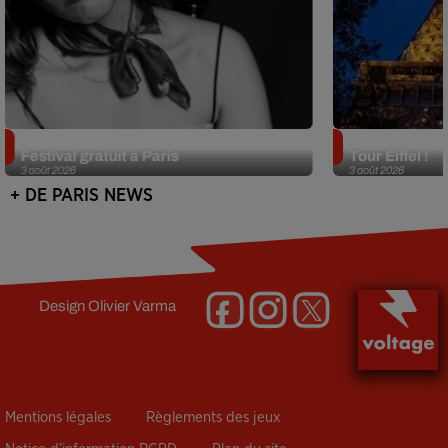
Netflix lance un immense Book
Des DJ sets au
Festival gratuit à Paris
Tour Eiffel !
3 août 2026
3 août 2026
+ DE PARIS NEWS
Design
Olivier Varma
Mentions légales
Règlements des jeux