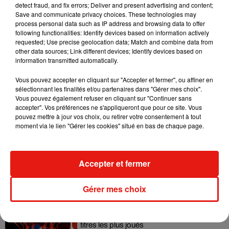
detect fraud, and fix errors; Deliver and present advertising and content;
Swedish House Mafia et Lykke Li
Save and communicate privacy choices. These technologies may
dévoilent « Happiness Is So Sad »
process personal data such as IP address and browsing data to offer
31 juillet 2026
following functionalities: Identify devices based on information actively
requested; Use precise geolocation data; Match and combine data from
other data sources; Link different devices; Identify devices based on
information transmitted automatically.
David Guetta et Carl Cox signent un B2B
Vous pouvez accepter en cliquant sur "Accepter et fermer", ou affiner en
historique à Ibiza
sélectionnant les finalités et/ou partenaires dans "Gérer mes choix".
31 juillet 2026
Vous pouvez également refuser en cliquant sur "Continuer sans
accepter". Vos préférences ne s'appliqueront que pour ce site. Vous
pouvez mettre à jour vos choix, ou retirer votre consentement à tout
moment via le lien "Gérer les cookies" situé en bas de chaque page.
Angèle officialise la sortie de "Run" avec
Amelie Lens
Accepter et fermer
31 juillet 2026
Gérer mes choix
Tomorrowland 2026 : le Top 10 des
titres les plus joués