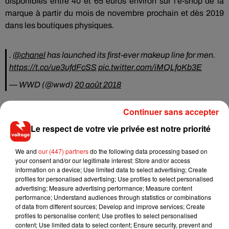
disponibles entre 40 et 65 euros environ sur l’e-shop de la
marque à partir du mois de novembre prochain et dès 2019
dans les boutiques physiques.
.
@chanel
has launched its first-ever makeup line for men.
https://t.co/ue3ufdFcSS
pic.twitter.com/iMQLfoKb3E
— WWD (@wwd)
20 août 2018
Continuer sans accepter
Le respect de votre vie privée est notre priorité
Musique
We and
our (447) partners
do the following data processing based on
your consent and/or our legitimate interest: Store and/or access
information on a device; Use limited data to select advertising; Create
Fred again.. et Latin Mafia dévoilent enfin
profiles for personalised advertising; Use profiles to select personalised
leur mixtape créée en...
advertising; Measure advertising performance; Measure content
3 août 2026
performance; Understand audiences through statistics or combinations
of data from different sources; Develop and improve services; Create
profiles to personalise content; Use profiles to select personalised
content; Use limited data to select content; Ensure security, prevent and