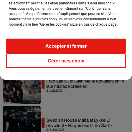
Angèle et Amélie Lens dévoilent leur
sélectionnant les finalités et/ou partenaires dans "Gérer mes choix".
collaboration tant attendue
Vous pouvez également refuser en cliquant sur "Continuer sans
7 août 2026
accepter". Vos préférences ne s'appliqueront que pour ce site. Vous
pouvez mettre à jour vos choix, ou retirer votre consentement à tout
moment via le lien "Gérer les cookies" situé en bas de chaque page.
Il y a 10 ans, DJ Snake changeait de
Accepter et fermer
dimension avec son premier...
6 août 2026
Gérer mes choix
Fred again.. et Latin Mafia dévoilent enfin
leur mixtape créée en...
3 août 2026
Swedish House Mafia et Lykke Li
dévoilent « Happiness Is So Sad »
31 juillet 2026