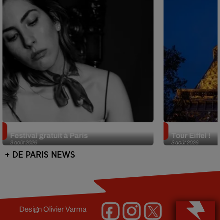
Netflix lance un immense Book
Des DJ sets au
Festival gratuit à Paris
Tour Eiffel !
3 août 2026
3 août 2026
+ DE PARIS NEWS
Design
Olivier Varma