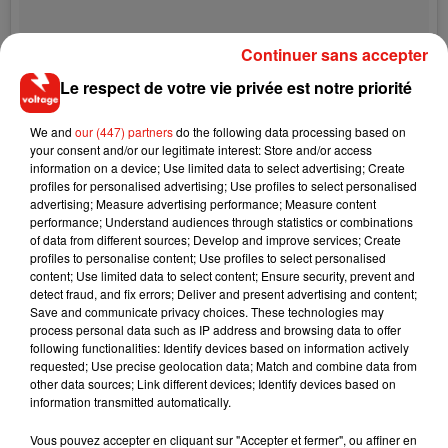
Continuer sans accepter
Le respect de votre vie privée est notre priorité
We and
our (447) partners
do the following data processing based on
your consent and/or our legitimate interest: Store and/or access
information on a device; Use limited data to select advertising; Create
profiles for personalised advertising; Use profiles to select personalised
advertising; Measure advertising performance; Measure content
performance; Understand audiences through statistics or combinations
of data from different sources; Develop and improve services; Create
profiles to personalise content; Use profiles to select personalised
Une publication partagée par Rupert Evans (@rupert_evans)
le
12 
content; Use limited data to select content; Ensure security, prevent and
detect fraud, and fix errors; Deliver and present advertising and content;
Save and communicate privacy choices. These technologies may
process personal data such as IP address and browsing data to offer
following functionalities: Identify devices based on information actively
requested; Use precise geolocation data; Match and combine data from
Musique
other data sources; Link different devices; Identify devices based on
information transmitted automatically.
Vous pouvez accepter en cliquant sur "Accepter et fermer", ou affiner en