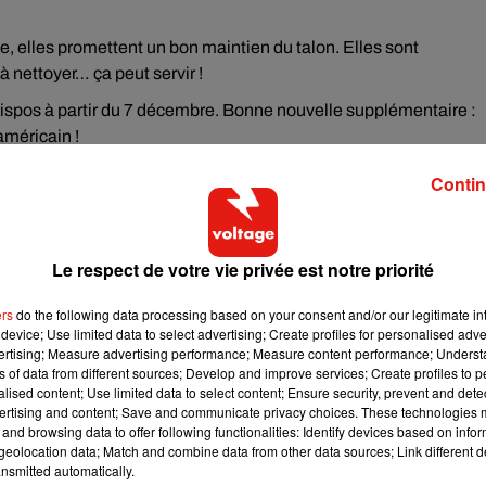
, elles promettent un bon maintien du talon. Elles sont
 à nettoyer… ça peut servir !
dispos à partir du 7 décembre. Bonne nouvelle supplémentaire :
américain !
Contin
Le respect de votre vie privée est notre priorité
ers
do the following data processing based on your consent and/or our legitimate int
device; Use limited data to select advertising; Create profiles for personalised adver
vertising; Measure advertising performance; Measure content performance; Unders
ns of data from different sources; Develop and improve services; Create profiles to 
alised content; Use limited data to select content; Ensure security, prevent and detect
ertising and content; Save and communicate privacy choices. These technologies
and browsing data to offer following functionalities: Identify devices based on infor
eolocation data; Match and combine data from other data sources; Link different de
nsmitted automatically.