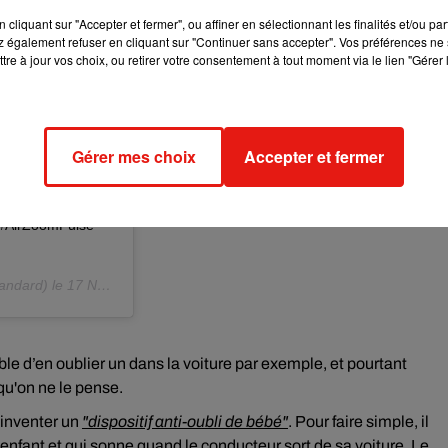
cliquant sur "Accepter et fermer", ou affiner en sélectionnant les finalités et/ou pa
 également refuser en cliquant sur "Continuer sans accepter". Vos préférences ne 
lly for nurses,
tre à jour vos choix, ou retirer votre consentement à tout moment via le lien "Gérer 
e been made to
kers, such as
our over the
Gérer mes choix
Accepter et fermer
esigned to be
ng and traction
nie Christian
 #AirZoomPulse
andard) le
17 Nov. 2019 à 11 :00 PST
ble d’en oublier un dans la voiture par exemple, et pourtant
u'on ne le pense.
’inventer un
"dispositif anti-oubli de bébé"
. Pour faire simple, il
e enfant et qui sonne quand le conducteur sort de sa voiture. Le