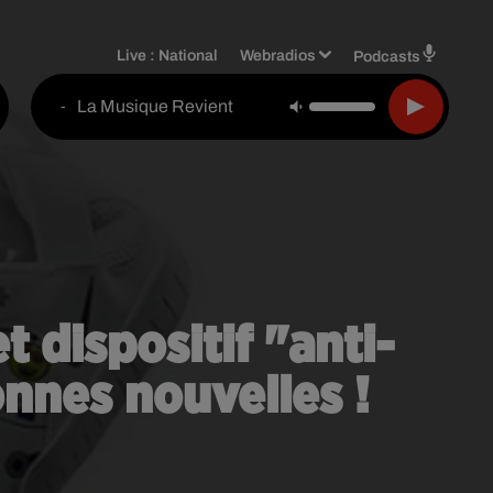
Live :
National
Webradios
Podcasts
La Musique Revient
-
 dispositif "anti-
onnes nouvelles !