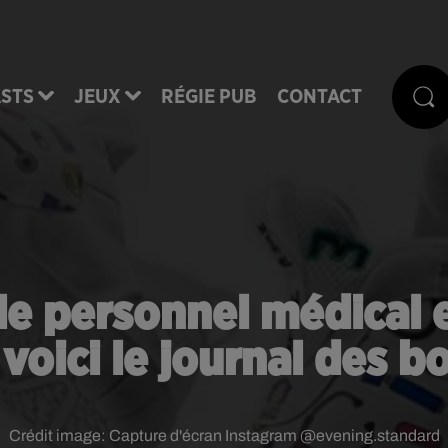
STS
JEUX
RÉGIE PUB
CONTACT
e personnel médical et
 voici le journal des b
Crédit image:
Capture d'écran Instagram @evening.standard