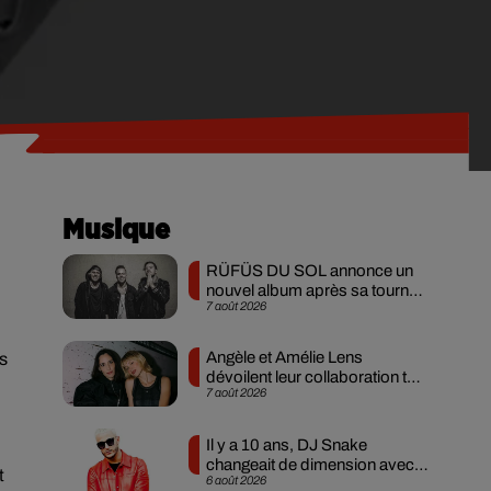
Musique
RÜFÜS DU SOL annonce un
nouvel album après sa tournée
7 août 2026
mondiale
Angèle et Amélie Lens
us
dévoilent leur collaboration tant
7 août 2026
attendue
Il y a 10 ans, DJ Snake
changeait de dimension avec
t
6 août 2026
son premier...