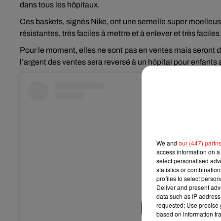
dans tous les hôpitaux.
Ces baskets, signés Nike, ont une semelle super moelleuse
résistantes, très faciles à mettre et à enlever et très faciles
Pour le moment, elles ne sont pas en ventes mais seront 
l’argent des ventes sera reversé à un hôpital pour enfants 
We and
our (447) partn
access information on a 
select personalised ad
statistics or combinatio
profiles to select person
Deliver and present adv
data such as IP address 
requested; Use precise g
based on information tra