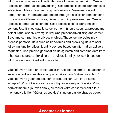
information on a device; Use limited data to select advertising; Create
profiles for personalised advertising; Use profiles to select personalised
advertising; Measure advertising performance; Measure content
Musique
performance; Understand audiences through statistics or combinations
of data from different sources; Develop and improve services; Create
profiles to personalise content; Use profiles to select personalised
content; Use limited data to select content; Ensure security, prevent and
Angèle et Amélie Lens dévoilent leur
detect fraud, and fix errors; Deliver and present advertising and content;
collaboration tant attendue
Save and communicate privacy choices. These technologies may
7 août 2026
process personal data such as IP address and browsing data to offer
following functionalities: Identify devices based on information actively
requested; Use precise geolocation data; Match and combine data from
other data sources; Link different devices; Identify devices based on
information transmitted automatically.
Il y a 10 ans, DJ Snake changeait de
Vous pouvez accepter en cliquant sur "Accepter et fermer", ou affiner en
dimension avec son premier...
sélectionnant les finalités et/ou partenaires dans "Gérer mes choix".
6 août 2026
Vous pouvez également refuser en cliquant sur "Continuer sans
accepter". Vos préférences ne s'appliqueront que pour ce site. Vous
pouvez mettre à jour vos choix, ou retirer votre consentement à tout
moment via le lien "Gérer les cookies" situé en bas de chaque page.
Fred again.. et Latin Mafia dévoilent enfin
leur mixtape créée en...
3 août 2026
Accepter et fermer