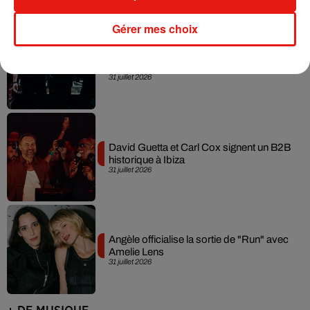
Gérer mes choix
Swedish House Mafia et Lykke Li
dévoilent « Happiness Is So Sad »
31 juillet 2026
David Guetta et Carl Cox signent un B2B
historique à Ibiza
31 juillet 2026
Angèle officialise la sortie de "Run" avec
Amelie Lens
31 juillet 2026