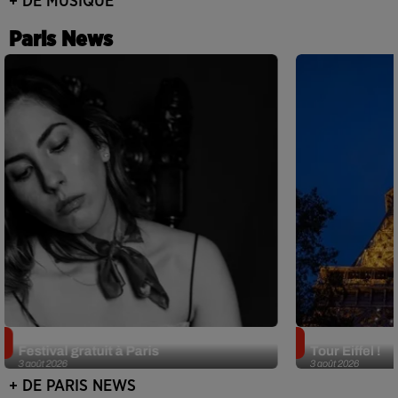
+ DE MUSIQUE
Paris News
Netflix lance un immense Book
Des DJ sets au
Festival gratuit à Paris
Tour Eiffel !
3 août 2026
3 août 2026
+ DE PARIS NEWS