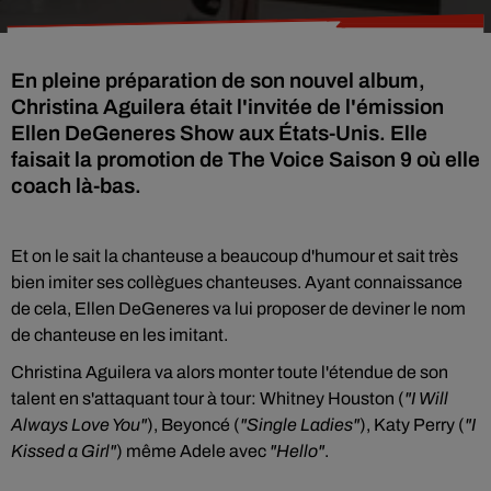
En pleine préparation de son nouvel album,
Christina Aguilera était l'invitée de l'émission
Ellen DeGeneres Show aux États-Unis. Elle
faisait la promotion de The Voice Saison 9 où elle
coach là-bas.
Et on le sait la chanteuse a beaucoup d'humour et sait très
bien imiter ses collègues chanteuses. Ayant connaissance
de cela, Ellen DeGeneres va lui proposer de deviner le nom
de chanteuse en les imitant.
Christina Aguilera va alors monter toute l'étendue de son
talent en s'attaquant tour à tour:
Whitney Houston
(
"I Will
Always Love You"
), Beyoncé (
"Single Ladies"
),
Katy Perry
(
"I
Kissed a Girl"
) même Adele avec
"Hello"
.