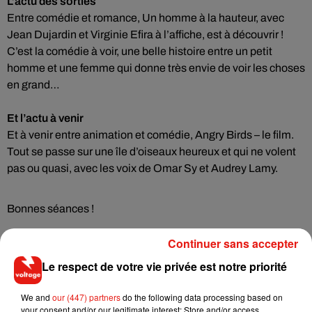
L’actu des sorties
Entre comédie et romance, Un homme à la hauteur, avec
Jean Dujardin et Virginie Efira à l’affiche, est à découvrir !
C’est la comédie à voir, une belle histoire entre un petit
homme et une femme qui donne très envie de voir les choses
en grand…
Et l’actu à venir
Et à venir entre animation et comédie, Angry Birds – le film.
Tout se passe sur une île d’oiseaux heureux et qui ne volent
pas ou quasi, avec les voix de Omar Sy et Audrey Lamy.
Bonnes séances !
Continuer sans accepter
Le respect de votre vie privée est notre priorité
Ecouter Chronique ciné du 7 mai 2016
We and
our (447) partners
do the following data processing based on
your consent and/or our legitimate interest: Store and/or access