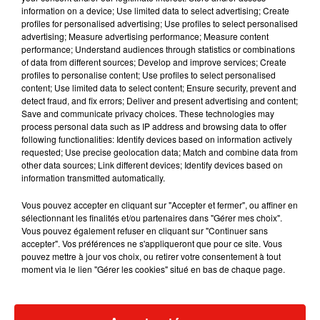
information on a device; Use limited data to select advertising; Create
profiles for personalised advertising; Use profiles to select personalised
advertising; Measure advertising performance; Measure content
performance; Understand audiences through statistics or combinations
Musique
of data from different sources; Develop and improve services; Create
profiles to personalise content; Use profiles to select personalised
content; Use limited data to select content; Ensure security, prevent and
detect fraud, and fix errors; Deliver and present advertising and content;
RÜFÜS DU SOL annonce un nouvel
Save and communicate privacy choices. These technologies may
album après sa tournée mondiale
process personal data such as IP address and browsing data to offer
7 août 2026
following functionalities: Identify devices based on information actively
requested; Use precise geolocation data; Match and combine data from
other data sources; Link different devices; Identify devices based on
information transmitted automatically.
Angèle et Amélie Lens dévoilent leur
Vous pouvez accepter en cliquant sur "Accepter et fermer", ou affiner en
collaboration tant attendue
sélectionnant les finalités et/ou partenaires dans "Gérer mes choix".
7 août 2026
Vous pouvez également refuser en cliquant sur "Continuer sans
accepter". Vos préférences ne s'appliqueront que pour ce site. Vous
pouvez mettre à jour vos choix, ou retirer votre consentement à tout
moment via le lien "Gérer les cookies" situé en bas de chaque page.
Il y a 10 ans, DJ Snake changeait de
dimension avec son premier...