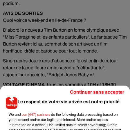
podium.
AVIS DE SORTIES
Quoi voir ce week-end en Ile-de-France ?
D’abord le nouveau Tim Burton en forme olympique avec
"Miss Peregrine et les enfants particuliers". Le fantasque Tim
Burton revient ici au sommet de son art avec un film
horrifique, drôle et baroque pour tout le monde.
Sinon après douze ans d’absence elle est enfin de retour,
retour de la meilleure amie naguère "célibattante",
aujourd'hui enceinte, "Bridget Jones Baby » !
VOLTAGE CINEMA, tous les samedis à 10H et 18H30.
Continuer sans accepter
Ecouter Chronique Cine 08/10/216
Le respect de votre vie privée est notre priorité
We and
our (447) partners
do the following data processing based on
your consent and/or our legitimate interest: Store and/or access
information on a device; Use limited data to select advertising; Create
profiles for personalised advertising; Use profiles to select personalised