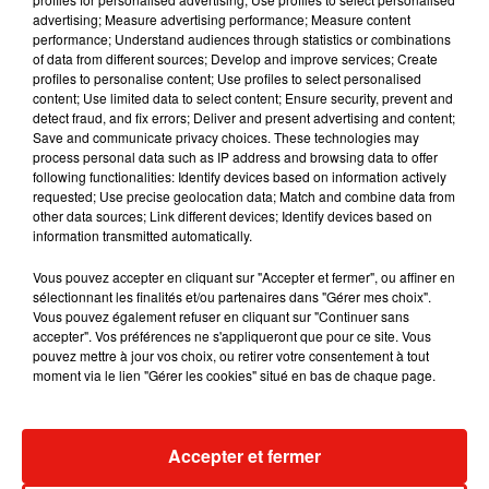
Musique
advertising; Measure advertising performance; Measure content
performance; Understand audiences through statistics or combinations
of data from different sources; Develop and improve services; Create
profiles to personalise content; Use profiles to select personalised
Il y a 10 ans, DJ Snake changeait de
content; Use limited data to select content; Ensure security, prevent and
dimension avec son premier...
detect fraud, and fix errors; Deliver and present advertising and content;
6 août 2026
Save and communicate privacy choices. These technologies may
process personal data such as IP address and browsing data to offer
following functionalities: Identify devices based on information actively
requested; Use precise geolocation data; Match and combine data from
other data sources; Link different devices; Identify devices based on
information transmitted automatically.
Fred again.. et Latin Mafia dévoilent enfin
leur mixtape créée en...
3 août 2026
Vous pouvez accepter en cliquant sur "Accepter et fermer", ou affiner en
sélectionnant les finalités et/ou partenaires dans "Gérer mes choix".
Vous pouvez également refuser en cliquant sur "Continuer sans
accepter". Vos préférences ne s'appliqueront que pour ce site. Vous
pouvez mettre à jour vos choix, ou retirer votre consentement à tout
moment via le lien "Gérer les cookies" situé en bas de chaque page.
Swedish House Mafia et Lykke Li
dévoilent « Happiness Is So Sad »
31 juillet 2026
Accepter et fermer