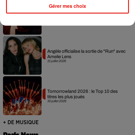
Gérer mes choix
David Guetta et Carl Cox signent un B2B
historique à Ibiza
31 juillet 2026
Angèle officialise la sortie de "Run" avec
Amelie Lens
31 juillet 2026
Tomorrowland 2026 : le Top 10 des
titres les plus joués
30 juillet 2026
+ DE MUSIQUE