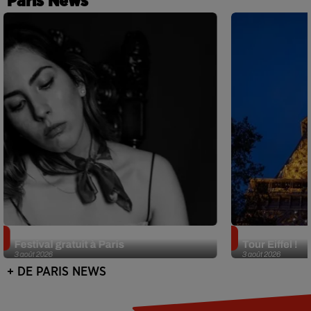
Paris News
Netflix lance un immense Book
Des DJ sets au
Festival gratuit à Paris
Tour Eiffel !
3 août 2026
3 août 2026
+ DE PARIS NEWS