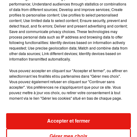
performance; Understand audiences through statistics or combinations
démissionner du gouvernement Fillon en 2011.
of data from different sources; Develop and improve services; Create
profiles to personalise content; Use profiles to select personalised
En 2018, bien que jugeant crédible l'existence de scènes
content; Use limited data to select content; Ensure security, prevent and
detect fraud, and fix errors; Deliver and present advertising and content;
sexuelles, la cour d'assises de Seine-Saint-Denis avait
Save and communicate privacy choices. These technologies may
estimé qu'il n'y avait cependant pas de contrainte et donc
process personal data such as IP address and browsing data to offer
prononcé des acquittements.
following functionalities: Identify devices based on information actively
requested; Use precise geolocation data; Match and combine data from
other data sources; Link different devices; Identify devices based on
La défense plaide mardi 16 février l'après-midi et le
verdict
information transmitted automatically.
est attendu mercredi.
Vous pouvez accepter en cliquant sur "Accepter et fermer", ou affiner en
sélectionnant les finalités et/ou partenaires dans "Gérer mes choix".
Vous pouvez également refuser en cliquant sur "Continuer sans
accepter". Vos préférences ne s'appliqueront que pour ce site. Vous
pouvez mettre à jour vos choix, ou retirer votre consentement à tout
(Avec AFP)
moment via le lien "Gérer les cookies" situé en bas de chaque page.
Accepter et fermer
Musique
Gérer mes choix