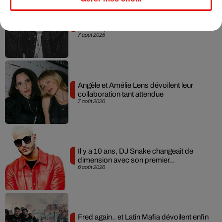
RÜFÜS DU SOL annonce un nouvel
album après sa tournée mondiale
7 août 2026
Angèle et Amélie Lens dévoilent leur
collaboration tant attendue
7 août 2026
Il y a 10 ans, DJ Snake changeait de
dimension avec son premier...
6 août 2026
Fred again.. et Latin Mafia dévoilent enfin