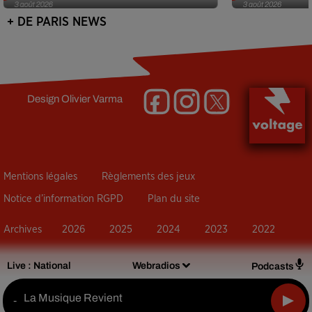
3 août 2026
3 août 2026
+ DE PARIS NEWS
Design
Olivier Varma
Mentions légales
Règlements des jeux
Notice d’information RGPD
Plan du site
Archives
2026
2025
2024
2023
2022
Live :
National
Webradios
Podcasts
La Musique Revient
-