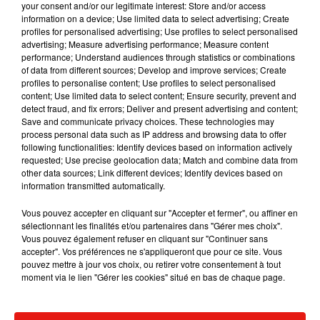
Météo France.
your consent and/or our legitimate interest: Store and/or access
information on a device; Use limited data to select advertising; Create
profiles for personalised advertising; Use profiles to select personalised
advertising; Measure advertising performance; Measure content
performance; Understand audiences through statistics or combinations
of data from different sources; Develop and improve services; Create
Musique
profiles to personalise content; Use profiles to select personalised
content; Use limited data to select content; Ensure security, prevent and
detect fraud, and fix errors; Deliver and present advertising and content;
Save and communicate privacy choices. These technologies may
RÜFÜS DU SOL annonce un nouvel
process personal data such as IP address and browsing data to offer
album après sa tournée mondiale
following functionalities: Identify devices based on information actively
7 août 2026
requested; Use precise geolocation data; Match and combine data from
other data sources; Link different devices; Identify devices based on
information transmitted automatically.
Vous pouvez accepter en cliquant sur "Accepter et fermer", ou affiner en
Angèle et Amélie Lens dévoilent leur
sélectionnant les finalités et/ou partenaires dans "Gérer mes choix".
collaboration tant attendue
Vous pouvez également refuser en cliquant sur "Continuer sans
7 août 2026
accepter". Vos préférences ne s'appliqueront que pour ce site. Vous
pouvez mettre à jour vos choix, ou retirer votre consentement à tout
moment via le lien "Gérer les cookies" situé en bas de chaque page.
Il y a 10 ans, DJ Snake changeait de