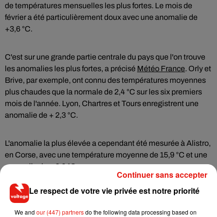
de températures mensuelles les plus fortes. Le mois de
février a été particulièrement doux avec une anomalie de
+3,6 °C.
C'est sur une grande partie centrale du pays que l'on trouve
les anomalies les plus fortes, a précisé
Météo France
. Orly et
Brive, par exemple, ont connu des températures moyennes
plus chaudes que la normale de 2,4 °C sur les six premiers
mois de l'année. Lyon, Chartres et Tours enregistrent une
anomalie de + 2,3 °C.
L'anomalie la plus élevée a cependant été mesurée à Alistro,
en Corse, avec une température moyenne de 15,9 °C et une
anomalie de + 2,9 °C.
Continuer sans accepter
Le respect de votre vie privée est notre priorité
Le mois de juin qui s'achève n'a eu rien de remarquable, avec
une température moyenne proche de la normale, précise
We and
our (447) partners
do the following data processing based on