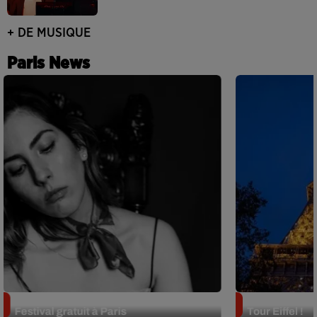
+ DE MUSIQUE
Paris News
Netflix lance un immense Book
Des DJ sets au
Festival gratuit à Paris
Tour Eiffel !