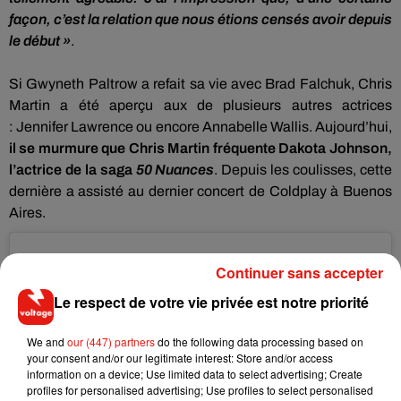
façon, c’est la relation que nous étions censés avoir depuis
le début »
.
Si Gwyneth Paltrow a refait sa vie avec Brad
Falchuk
, Chris
Martin a été aperçu
aux de
plusieurs autres actrices
:
Jennifer Lawrence ou encore Annabelle Wallis.
Aujourd’hui,
il se murmure que Chris Martin fréquente Dakota Johnson,
l’actrice de la saga
50 Nuances
.
Depuis les coulisses, cette
dernière a assisté au dernier concert de
Coldplay
à Buenos
Aires.
Continuer sans accepter
Le respect de votre vie privée est notre priorité
We and
our (447) partners
do the following data processing based on
your consent and/or our legitimate interest: Store and/or access
information on a device; Use limited data to select advertising; Create
profiles for personalised advertising; Use profiles to select personalised