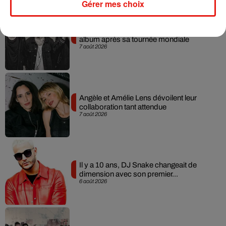
Gérer mes choix
RÜFÜS DU SOL annonce un nouvel
album après sa tournée mondiale
7 août 2026
Angèle et Amélie Lens dévoilent leur
collaboration tant attendue
7 août 2026
Il y a 10 ans, DJ Snake changeait de
dimension avec son premier...
6 août 2026