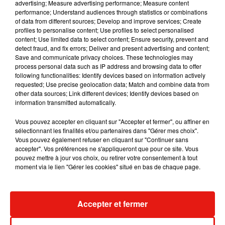
advertising; Measure advertising performance; Measure content
performance; Understand audiences through statistics or combinations
of data from different sources; Develop and improve services; Create
profiles to personalise content; Use profiles to select personalised
content; Use limited data to select content; Ensure security, prevent and
detect fraud, and fix errors; Deliver and present advertising and content;
Save and communicate privacy choices. These technologies may
process personal data such as IP address and browsing data to offer
following functionalities: Identify devices based on information actively
requested; Use precise geolocation data; Match and combine data from
other data sources; Link different devices; Identify devices based on
information transmitted automatically.
Vous pouvez accepter en cliquant sur "Accepter et fermer", ou affiner en
sélectionnant les finalités et/ou partenaires dans "Gérer mes choix".
Vous pouvez également refuser en cliquant sur "Continuer sans
Sunday brunch #modernfamily
accepter". Vos préférences ne s'appliqueront que pour ce site. Vous
pouvez mettre à jour vos choix, ou retirer votre consentement à tout
Une publication partagée par Gwyneth Paltrow (@gwynethpaltrow) le
moment via le lien "Gérer les cookies" situé en bas de chaque page.
Accepter et fermer
Musique