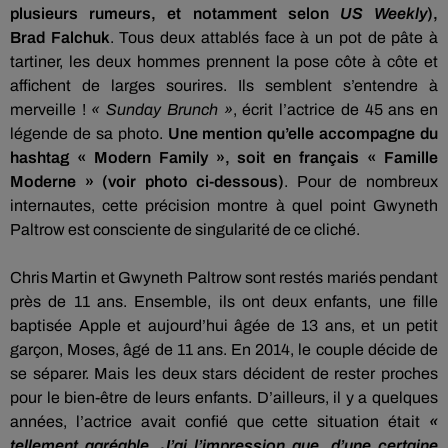
plusieurs rumeurs, et notamment selon
US
Weekly
)
,
Brad
Falchuk
.
Tous deux attablés face à un pot de pâte à
tartiner, les deux hommes prennent la pose côte à côte et
affichent de larges sourires.
Ils semblent s’entendre à
merveille !
«
Sunday
Brunch »
, écrit l’actrice
de
45
ans
en
légende de sa photo.
Une mention qu’elle accompagne du
hashtag «
Modern
Family
», soit en français « Famille
Moderne » (voir photo ci-dessous)
.
Pour de nombreux
internautes, cette précision montre à quel point Gwyneth
Paltrow est consciente de singularité de ce cliché.
Chris Martin et Gwyneth Paltrow sont restés mariés pendant
près de 11 ans.
Ensemble, ils ont deux enfants, une fille
baptisée Apple et aujourd’hui âgée de 13 ans, et un petit
garçon,
Moses
, âgé de 11 ans.
En 2014, le couple décide de
se séparer.
Mais les deux stars décident de rester proches
pour le bien-être de leurs enfants.
D’ailleurs, il y a quelques
années, l’actrice avait confié que cette situation était
«
tellement agréable.
J’ai l’impression que, d’une certaine