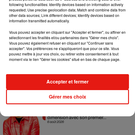
following functionalities: Identify devices based on information actively
requested; Use precise geolocation data; Match and combine data from
other data sources; Link different devices; Identify devices based on
information transmitted automatically.
Vous pouvez accepter en cliquant sur "Accepter et fermer", ou affiner en
sélectionnant les finalités et/ou partenaires dans "Gérer mes choix".
Vous pouvez également refuser en cliquant sur "Continuer sans
accepter". Vos préférences ne s'appliqueront que pour ce site. Vous
Musique
pouvez mettre à jour vos choix, ou retirer votre consentement à tout
moment via le lien "Gérer les cookies" situé en bas de chaque page.
Angèle et Amélie Lens dévoilent leur
collaboration tant attendue
Accepter et fermer
7 août 2026
Gérer mes choix
Il y a 10 ans, DJ Snake changeait de
dimension avec son premier...
6 août 2026