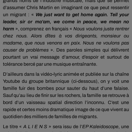
grands noms de l’industrie musicale, mais que se permet
d’assumer Chris Martin en imaginant ce que peut ressentir
un migrant : «
We just want to get home again. Tell your
leader, sir or ma’am, we come in peace, we mean no
harm
», comprenez en français «
Nous voulons juste rentrer
chez nous. Alors dîtes à vos dirigeants, monsieur ou
madame, que nous venons en paix. Nous ne voulons pas
causer de problèmes
». Des paroles simples qui délivrent
pourtant un vrai message d’amour, d’espoir et surtout de
tolérance bercé par une musique entraînante.
D’ailleurs dans la vidéo-lyric animée et publiée sur la chaîne
Youtube du groupe britannique (ci-dessous), on y voit une
famille fuir des bombes pour sauter du haut d’une falaise.
Sauf qu’au lieu de finir sur les rochers, la famille se retrouve à
bord d’un vaisseau spatial direction l’inconnu. C’est une
rapide et certes moins dramatique image de ce que vivent au
quotidien des milliers de familles de migrant
s.
Le titre «
A L I E N S
» sera issu de l’
EP Kaleidoscope
, une