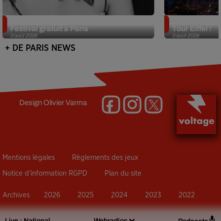
Netflix lance un immense Book
Des DJ sets au
Festival gratuit à Paris
Tour Eiffel !
3 août 2026
3 août 2026
+ DE PARIS NEWS
Design
Olivier Varma
Mentions légales
Règlements des jeux
Notice d’information RGPD
Plan du site
Archives
2026
2025
2024
2023
2022
Live :
National
Webradios