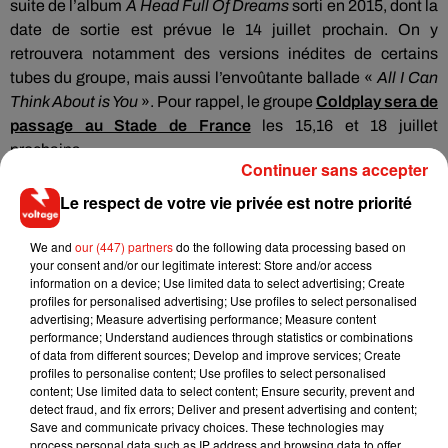
suite de l’album
A Head Full Of Dreams
sorti en 2015, dont la
date de sortie est prévue le 14 juillet prochain. On y
retrouvera notamment des versions inédites de certains
tubes du groupe, mais aussi l’envoûtante ballade «
All I Can
Think About is You
». Pour rappel, le groupe
Coldplay sera de
passage au Stade de France
les 15,16 et 18 juillet
prochains.
Continuer sans accepter
Le respect de votre vie privée est notre priorité
We and
our (447) partners
do the following data processing based on
your consent and/or our legitimate interest: Store and/or access
information on a device; Use limited data to select advertising; Create
profiles for personalised advertising; Use profiles to select personalised
advertising; Measure advertising performance; Measure content
performance; Understand audiences through statistics or combinations
of data from different sources; Develop and improve services; Create
profiles to personalise content; Use profiles to select personalised
content; Use limited data to select content; Ensure security, prevent and
detect fraud, and fix errors; Deliver and present advertising and content;
Save and communicate privacy choices. These technologies may
process personal data such as IP address and browsing data to offer