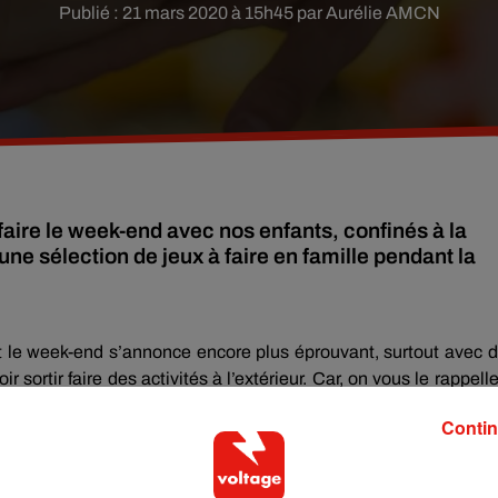
Publié : 21 mars 2020 à 15h45 par Aurélie AMCN
faire le week-end avec nos enfants, confinés à la
une sélection de jeux à faire en famille pendant la
t le week-end s’annonce encore plus éprouvant, surtout avec 
ortir faire des activités à l’extérieur. Car, on vous le rappelle,
oronavirus sur le territoire français. Mais alors, que faire ? Des j
Contin
), des activités manuelles. Mais il est aussi important de parta
ux à organiser au milieu du salon ou dans votre jardin :