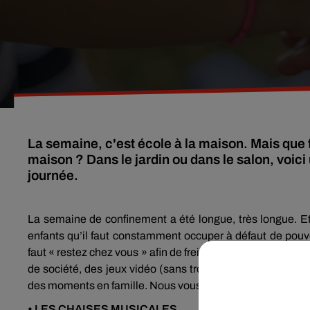
La semaine, c'est école à la maison. Mais que 
maison ? Dans le jardin ou dans le salon, voici 
journée.
La semaine de confinement a été longue, très longue. E
enfants qu’il faut constamment occuper à défaut de pouvoir s
faut « restez chez vous » afin de freiner la propagation du c
de société, des jeux vidéo (sans trop abuser des écrans !
des moments en famille. Nous vous proposons donc trois je
• LES CHAISES MUSICALES