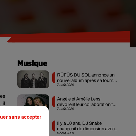
Musique
RÜFÜS DU SOL annonce un
nouvel album après sa tournée
7 août 2026
mondiale
des
Angèle et Amélie Lens
 il
dévoilent leur collaboration tant
7 août 2026
attendue
eux
uer sans accepter
ger
Il y a 10 ans, DJ Snake
changeait de dimension avec
6 août 2026
son premier...