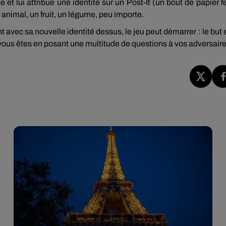
 et lui attribue une identité sur un Post-It (un bout de papier f
n animal, un fruit, un légume, peu importe.
t avec sa nouvelle identité dessus, le jeu peut démarrer : le but 
i vous êtes en posant une multitude de questions à vos adversaire