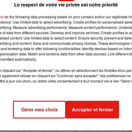
Le respect de votre vie privée est notre priorité
tique donc, en cette période de confinement où vos déplaceme
ers
do the following data processing based on your consent and/or our legitimate int
imite d’âge. Avec un minimum de trois joueurs, disposez plusie
device; Use limited data to select advertising; Create profiles for personalised adver
tour desdites chaises pendant que de la musique est diffusée.
vertising; Measure advertising performance; Measure content performance; Unders
ns of data from different sources; Develop and improve services; Create profiles to 
le plus rapidement possible. Celui qui ne trouve pas de siège 
alised content; Use limited data to select content; Ensure security, prevent and detect
 est retirée. Pour la finale en duo, il ne reste ensuite plus qu’
ertising and content; Save and communicate privacy choices. These technologies
ctoire !
and browsing data to offer following functionalities: Identify devices based on infor
eolocation data; Match and combine data from other data sources; Link different de
nsmitted automatically.
né à l’infini : musique, nourriture, objets, etc. Un blind-test musi
cliquant sur "Accepter et fermer", ou affiner en sélectionnant les finalités et/ou pa
tre d’une chanson. On peut aussi s’inspirer de l’émission « N’oubl
 également refuser en cliquant sur "Continuer sans accepter". Vos préférences ne 
tre à jour vos choix, ou retirer votre consentement à tout moment via le lien "Gérer 
de deviner la suite des paroles d’une chanson, comme la ban
ent assurément sur le bout des doigts !
de ses partenaires et on leur fait goûter et deviner des alimen
en famille !
Gérer mes choix
Accepter et fermer
st très marrant en famille ou entre amis. Tout d’abord, chaque jou