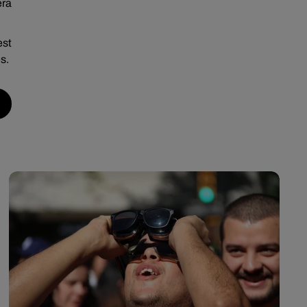
era
est
s.