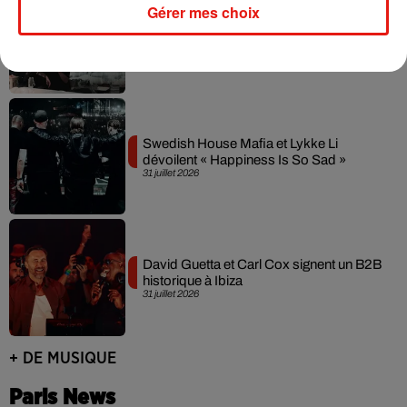
Gérer mes choix
Fred again.. et Latin Mafia dévoilent enfin
leur mixtape créée en...
3 août 2026
Swedish House Mafia et Lykke Li
dévoilent « Happiness Is So Sad »
31 juillet 2026
David Guetta et Carl Cox signent un B2B
historique à Ibiza
31 juillet 2026
+ DE MUSIQUE
Paris News