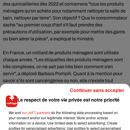
des quincailleries dès 2022 et concernera "tous les produits
ménagers qu'on achète pour notamment nettoyer la salle de
bain, nettoyer par terre". Son objectif ? Que le consommateur
sache "au premier coup d'œil s'il faut prendre des
précautions d'utilisation, par exemple pour mettre des gants
ou bien aérer la pièce", a expliqué la ministre.
En France, un milliard de produits ménagers sont utilisés
chaque année. "Les étiquettes des produits ménagers sont
très complexes, on ne sait pas très bien comment s'en
servir", a déploré Barbara Pompili. Quant à la mention pour
savoir s’ils sont cancérigènes ou non, elle n’existe tout
simplement pas. Si tout se passe bien, cela changera à partir
Continuer sans accepter
de 2022.
Le respect de votre vie privée est notre priorité
We and
our (447) partners
do the following data processing based on
your consent and/or our legitimate interest: Store and/or access
information on a device; Use limited data to select advertising; Create
profiles for personalised advertising; Use profiles to select personalised