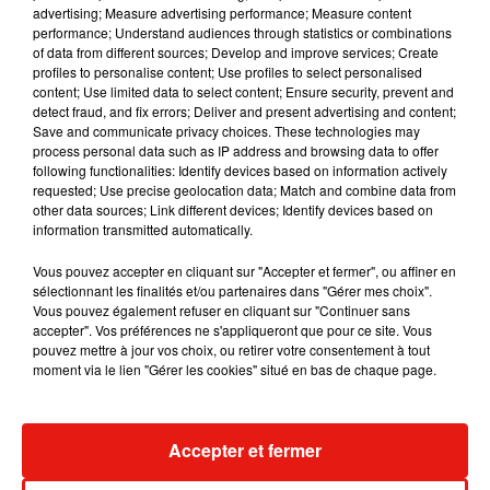
Musique
advertising; Measure advertising performance; Measure content
performance; Understand audiences through statistics or combinations
of data from different sources; Develop and improve services; Create
profiles to personalise content; Use profiles to select personalised
RÜFÜS DU SOL annonce un nouvel
content; Use limited data to select content; Ensure security, prevent and
album après sa tournée mondiale
detect fraud, and fix errors; Deliver and present advertising and content;
7 août 2026
Save and communicate privacy choices. These technologies may
process personal data such as IP address and browsing data to offer
following functionalities: Identify devices based on information actively
requested; Use precise geolocation data; Match and combine data from
other data sources; Link different devices; Identify devices based on
Angèle et Amélie Lens dévoilent leur
information transmitted automatically.
collaboration tant attendue
7 août 2026
Vous pouvez accepter en cliquant sur "Accepter et fermer", ou affiner en
sélectionnant les finalités et/ou partenaires dans "Gérer mes choix".
Vous pouvez également refuser en cliquant sur "Continuer sans
accepter". Vos préférences ne s'appliqueront que pour ce site. Vous
pouvez mettre à jour vos choix, ou retirer votre consentement à tout
moment via le lien "Gérer les cookies" situé en bas de chaque page.
Il y a 10 ans, DJ Snake changeait de
dimension avec son premier...
6 août 2026
Accepter et fermer