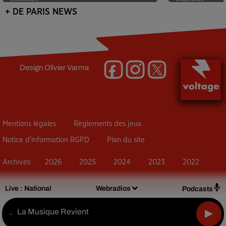
+ DE PARIS NEWS
Design
Olivier Varma
Mentions légales
Règlements des jeux
Notice d’information RGPD
Plan du site
Archives
2026
2025
2024
2023
2022
Live :
National
Webradios
Podcasts
La Musique Revient
-