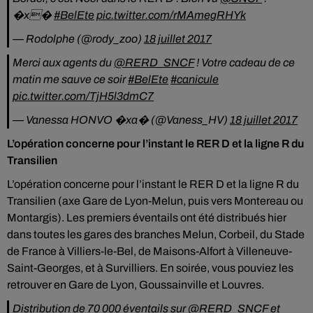
�x�
#BelEte
pic.twitter.com/rMAmegRHYk
— Rodolphe (@rody_zoo)
18 juillet 2017
Merci aux agents du
@RERD_SNCF
! Votre cadeau de ce
matin me sauve ce soir
#BelEte
#canicule
pic.twitter.com/TjH5l3dmC7
— Vanessa HONVO �xa� (@Vaness_HV)
18 juillet 2017
L’opération concerne pour l’instant le RER D et la ligne R du
Transilien
L’opération concerne pour l’instant le RER D et la ligne R du
Transilien (axe Gare de Lyon-Melun, puis vers Montereau ou
Montargis). Les premiers éventails ont été distribués hier
dans toutes les gares des branches Melun, Corbeil, du Stade
de France à Villiers-le-Bel, de Maisons-Alfort à Villeneuve-
Saint-Georges, et à Survilliers. En soirée, vous pouviez les
retrouver en Gare de Lyon, Goussainville et Louvres.
Distribution de 70 000 éventails sur
@RERD_SNCF
et