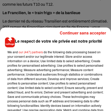
comme les futurs T10 ou T12.
Le Francilien, le « train frigo » de la banlieue
Le dernier né du réseau Transilien est entièrement climatisé.
207 rames de Francilien circulent en Ile de France : vous
Continuer sans accepter
avez donc de fortes chances de tomber sur lui si vous
empruntez les lignes H,J,K,L et P. Pour le reste du réseau de
Le respect de votre vie privée est notre priorité
grande banlieue, environ la moitié des trains sont climatisés.
We and
our (447) partners
do the following data processing based on
Dans le métro ça se dégrade
your consent and/or our legitimate interest: Store and/or access
information on a device; Use limited data to select advertising; Create
Seules 5 lignes de métro, sur 14, sont équipées de
profiles for personalised advertising; Use profiles to select personalised
ventilation réfrigérée : les lignes 2 (Porte-Dauphine-Nation),
advertising; Measure advertising performance; Measure content
5 (Place d’Italie-Bobigny) et 9 (Pont de Sèvres-Mairie de
performance; Understand audiences through statistics or combinations
of data from different sources; Develop and improve services; Create
Montreuil). Ce sont aujourd’hui, et de loin les lignes
profiles to personalise content; Use profiles to select personalised
équipées des rames les plus récentes du réseau. La ligne 1
content; Use limited data to select content; Ensure security, prevent and
est également climatisée ainsi que 11 trains (sur 32) de la
detect fraud, and fix errors; Deliver and present advertising and content;
Save and communicate privacy choices. These technologies may
ligne 14.
process personal data such as IP address and browsing data to offer
following functionalities: Identify devices based on information actively
Sur les autres lignes, c’est une autre histoire. Les systèmes
requested; Use precise geolocation data; Match and combine data from