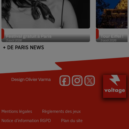
Netflix lance un immense Book
Des DJ sets au
Festival gratuit à Paris
Tour Eiffel !
3 août 2026
3 août 2026
+ DE PARIS NEWS
Design
Olivier Varma
Mentions légales
Règlements des jeux
Notice d’information RGPD
Plan du site