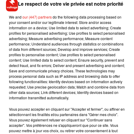
Le respect de votre vie privée est notre priorité
Pour cela, rien de plus simple ! Il vous suffit de vous rendre
sur
ce site
, puis de consulter les données de chaque recette
We and
our (447) partners
do the following data processing based on
pour sélectionner celle qui se rapprochera le plus de vos
your consent and/or our legitimate interest: Store and/or access
envie. Une bonne activité à faire, pour les petits et les plus
information on a device; Use limited data to select advertising; Create
profiles for personalised advertising; Use profiles to select personalised
grands, durant cette période compliquée qu'est le
advertising; Measure advertising performance; Measure content
confinement. Bon appétit !
performance; Understand audiences through statistics or combinations
of data from different sources; Develop and improve services; Create
profiles to personalise content; Use profiles to select personalised
content; Use limited data to select content; Ensure security, prevent and
detect fraud, and fix errors; Deliver and present advertising and content;
Musique
Save and communicate privacy choices. These technologies may
process personal data such as IP address and browsing data to offer
following functionalities: Identify devices based on information actively
requested; Use precise geolocation data; Match and combine data from
RÜFÜS DU SOL annonce un nouvel
other data sources; Link different devices; Identify devices based on
album après sa tournée mondiale
information transmitted automatically.
7 août 2026
Vous pouvez accepter en cliquant sur "Accepter et fermer", ou affiner en
sélectionnant les finalités et/ou partenaires dans "Gérer mes choix".
Vous pouvez également refuser en cliquant sur "Continuer sans
accepter". Vos préférences ne s'appliqueront que pour ce site. Vous
pouvez mettre à jour vos choix, ou retirer votre consentement à tout
Angèle et Amélie Lens dévoilent leur