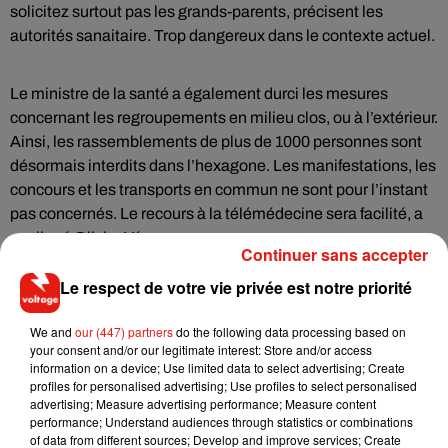
solicitez surtout pas les grands-parents, précisent les
autorités sanaitaire. Trop dangereux dans le contexte actuel.
Le ministre de la santé a également durci les mesures
concernant les regroupements en milieu clos, ou à l’extérieur.
Ainsi, les rassemblements de plus de 1000 personnes sont
désormais interdits dans l’hexagone. Les manifestations, les
concours et les transports en commun ne sont pour l’instant
pas concernés. Le recours à la télémédecine sera facilité, a
expliqué Olivier Véran.
Continuer sans accepter
Le respect de votre vie privée est notre priorité
We and
our (447) partners
do the following data processing based on
Musique
your consent and/or our legitimate interest: Store and/or access
information on a device; Use limited data to select advertising; Create
profiles for personalised advertising; Use profiles to select personalised
advertising; Measure advertising performance; Measure content
RÜFÜS DU SOL annonce un nouvel
performance; Understand audiences through statistics or combinations
album après sa tournée mondiale
of data from different sources; Develop and improve services; Create
7 août 2026