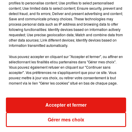
profiles to personalise content; Use profiles to select personalised
content; Use limited data to select content; Ensure security, prevent and
detect fraud, and fix errors; Deliver and present advertising and content;
Save and communicate privacy choices. These technologies may
process personal data such as IP address and browsing data to offer
Angèle et Amélie Lens dévoilent leur
following functionalities: Identify devices based on information actively
collaboration tant attendue
requested; Use precise geolocation data; Match and combine data from
7 août 2026
other data sources; Link different devices; Identify devices based on
information transmitted automatically.
Vous pouvez accepter en cliquant sur "Accepter et fermer", ou affiner en
sélectionnant les finalités et/ou partenaires dans "Gérer mes choix".
Il y a 10 ans, DJ Snake changeait de
Vous pouvez également refuser en cliquant sur "Continuer sans
dimension avec son premier...
accepter". Vos préférences ne s'appliqueront que pour ce site. Vous
6 août 2026
pouvez mettre à jour vos choix, ou retirer votre consentement à tout
moment via le lien "Gérer les cookies" situé en bas de chaque page.
Accepter et fermer
Fred again.. et Latin Mafia dévoilent enfin
leur mixtape créée en...
3 août 2026
Gérer mes choix