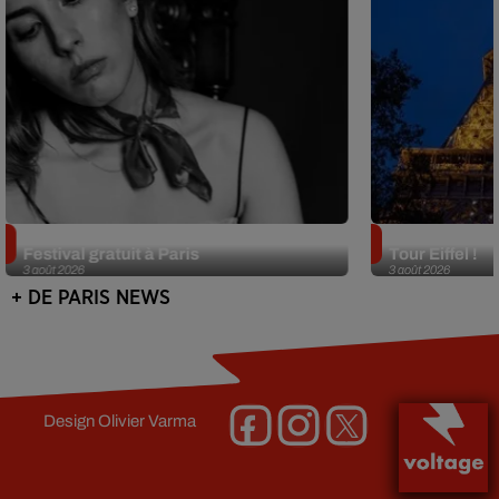
Netflix lance un immense Book
Des DJ sets au
Festival gratuit à Paris
Tour Eiffel !
3 août 2026
3 août 2026
+ DE PARIS NEWS
Design
Olivier Varma