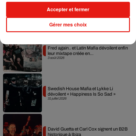
Il y a 10 ans, DJ Snake changeait de
Accepter et fermer
dimension avec son premier...
6 août 2026
Gérer mes choix
Fred again.. et Latin Mafia dévoilent enfin
leur mixtape créée en...
3 août 2026
Swedish House Mafia et Lykke Li
dévoilent « Happiness Is So Sad »
31 juillet 2026
David Guetta et Carl Cox signent un B2B
historique à Ibiza