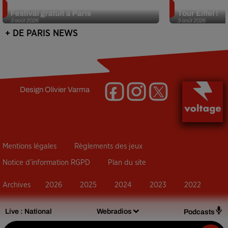
Netflix lance un immense Book
Des DJ sets au
Festival gratuit à Paris
Tour Eiffel !
3 août 2026
3 août 2026
+ DE PARIS NEWS
Design
Olivier Varma
Mentions légales
Règlements des jeux
Notice d’information RGPD
Plan du site
Archives
2026
2025
2024
2023
2022
Live :
National
Webradios
Podcasts