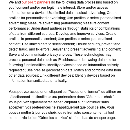
We and
our (447) partners
do the following data processing based on
selon le Centre européen de prévention et de contrôle des
your consent and/or our legitimate interest: Store and/or access
maladies.
information on a device; Use limited data to select advertising; Create
profiles for personalised advertising; Use profiles to select personalised
advertising; Measure advertising performance; Measure content
performance; Understand audiences through statistics or combinations
of data from different sources; Develop and improve services; Create
Musique
profiles to personalise content; Use profiles to select personalised
content; Use limited data to select content; Ensure security, prevent and
detect fraud, and fix errors; Deliver and present advertising and content;
Save and communicate privacy choices. These technologies may
process personal data such as IP address and browsing data to offer
RÜFÜS DU SOL annonce un nouvel
following functionalities: Identify devices based on information actively
album après sa tournée mondiale
requested; Use precise geolocation data; Match and combine data from
7 août 2026
other data sources; Link different devices; Identify devices based on
information transmitted automatically.
Vous pouvez accepter en cliquant sur "Accepter et fermer", ou affiner en
sélectionnant les finalités et/ou partenaires dans "Gérer mes choix".
Angèle et Amélie Lens dévoilent leur
Vous pouvez également refuser en cliquant sur "Continuer sans
collaboration tant attendue
accepter". Vos préférences ne s'appliqueront que pour ce site. Vous
7 août 2026
pouvez mettre à jour vos choix, ou retirer votre consentement à tout
moment via le lien "Gérer les cookies" situé en bas de chaque page.