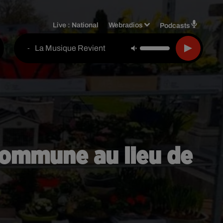
Live :
National
Webradios
Podcasts
La Musique Revient
-
 commune au lieu de