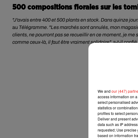
500 compositions florales sur les to
"J'avais entre 400 et 500 plants en stock. Dans quinze jour
au
Télégramme
.
"Les marchés sont annulés, mon magasin e
clients, ne pourront pas se recueillir en ce moment, je m
comme ceux-là, il faut être vraiment solidaire",
a-t-il confié
We and
our (447) partn
access information on a 
select personalised ad
statistics or combinatio
profiles to select person
Deliver and present adv
data such as IP address 
requested; Use precise g
based on information tra