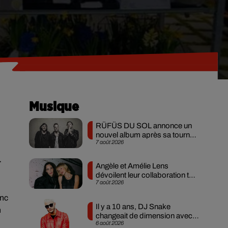
Musique
RÜFÜS DU SOL annonce un
nouvel album après sa tournée
7 août 2026
mondiale
-
Angèle et Amélie Lens
dévoilent leur collaboration tant
7 août 2026
attendue
onc
Il y a 10 ans, DJ Snake
n
changeait de dimension avec
6 août 2026
son premier...