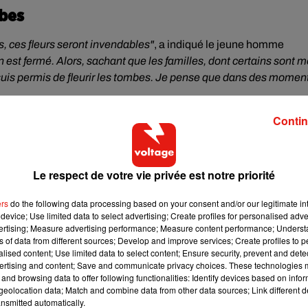
mbes
s, ces fleurs seront invendables"
, a indiqué le jeune homme
st fermé. Alors, sachant que les familles, dont certains sont 
e suis permis de fleurir les tombes. Je pense que dans des momen
.
Contin
Le respect de votre vie privée est notre priorité
ers
do the following data processing based on your consent and/or our legitimate int
device; Use limited data to select advertising; Create profiles for personalised adver
vertising; Measure advertising performance; Measure content performance; Unders
ns of data from different sources; Develop and improve services; Create profiles to 
alised content; Use limited data to select content; Ensure security, prevent and detect
ertising and content; Save and communicate privacy choices. These technologies
and browsing data to offer following functionalities: Identify devices based on infor
eolocation data; Match and combine data from other data sources; Link different de
nsmitted automatically.