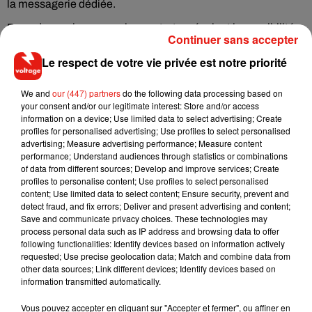
la messagerie dédiée.
Dans de nombreux cas, les contrats prévoient la possibilité
Continuer sans accepter
d'activer la modulation ou le report d'échéance à la
Le respect de votre vie privée est notre priorité
demande. Si ce n’est pas le cas pour une ou plusieurs
raisons, « la gestion se fait au cas par cas avec bienveillance
We and
our (447) partners
do the following data processing based on
selon les modalités du contrat de prêt », insiste la FBF dans
your consent and/or our legitimate interest: Store and/or access
les colonnes du journal Le Parisien.
information on a device; Use limited data to select advertising; Create
profiles for personalised advertising; Use profiles to select personalised
Parmi les mesures d'aide au secteur, l'association
advertising; Measure advertising performance; Measure content
professionnelle des intermédiaires en crédit (Apic) réclame
performance; Understand audiences through statistics or combinations
par exemple « la possibilité pour les détenteurs de crédits en
of data from different sources; Develop and improve services; Create
profiles to personalise content; Use profiles to select personalised
difficulté de reporter ou suspendre leurs échéances de
content; Use limited data to select content; Ensure security, prevent and
remboursement jusqu'à six mois ».
detect fraud, and fix errors; Deliver and present advertising and content;
Save and communicate privacy choices. These technologies may
process personal data such as IP address and browsing data to offer
following functionalities: Identify devices based on information actively
requested; Use precise geolocation data; Match and combine data from
other data sources; Link different devices; Identify devices based on
Musique
information transmitted automatically.
Vous pouvez accepter en cliquant sur "Accepter et fermer", ou affiner en