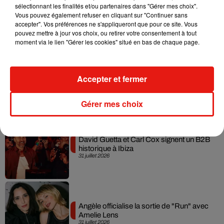
sélectionnant les finalités et/ou partenaires dans "Gérer mes choix".
Fred again.. et Latin Mafia dévoilent enfin
Vous pouvez également refuser en cliquant sur "Continuer sans
leur mixtape créée en...
3 août 2026
accepter". Vos préférences ne s'appliqueront que pour ce site. Vous
pouvez mettre à jour vos choix, ou retirer votre consentement à tout
moment via le lien "Gérer les cookies" situé en bas de chaque page.
Swedish House Mafia et Lykke Li
Accepter et fermer
dévoilent « Happiness Is So Sad »
31 juillet 2026
Gérer mes choix
David Guetta et Carl Cox signent un B2B
historique à Ibiza
31 juillet 2026
Angèle officialise la sortie de "Run" avec
Amelie Lens
31 juillet 2026