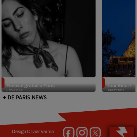
Netflix lance un immense Book
Des DJ sets au
Festival gratuit à Paris
Tour Eiffel !
3 août 2026
3 août 2026
+ DE PARIS NEWS
Design
Olivier Varma