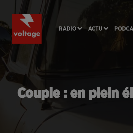
RADIO
ACTU
PODCA
Couple : en plein éb