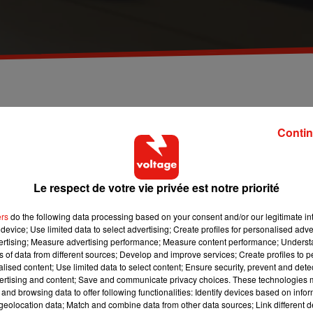
e et se fait arrêter par la police. Récit.
Contin
ent pas pu résister à ses pulsions sexuelles.
En plein ébat sex
à un feu rouge dans les rues de Grenoble aux alentours de
6h
Le respect de votre vie privée est notre priorité
fortuitement
» a constaté l’effraction et a pris en chasse l’ho
ers
do the following data processing based on your consent and/or our legitimate int
device; Use limited data to select advertising; Create profiles for personalised adver
uvrent que le couple était en train de faire l’amour à l’avant
vertising; Measure advertising performance; Measure content performance; Unders
ns of data from different sources; Develop and improve services; Create profiles to 
alised content; Use limited data to select content; Ensure security, prevent and detect
e la police grenobloise à l’AFP avant de rappeler les risques d
ertising and content; Save and communicate privacy choices. These technologies
 c’est éminemment dangereux :
il y a un court moment où on p
and browsing data to offer following functionalities: Identify devices based on infor
eolocation data; Match and combine data from other data sources; Link different de