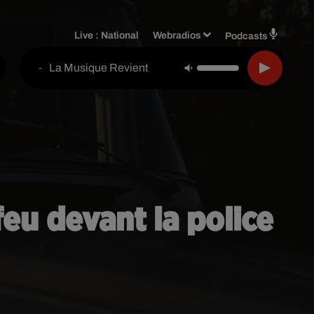
Live :
National
Webradios
Podcasts
La Musique Revient
-
 feu devant la police