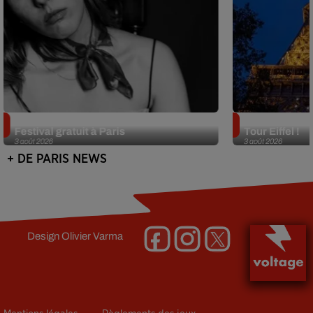
Netflix lance un immense Book
Des DJ sets au
Festival gratuit à Paris
Tour Eiffel !
3 août 2026
3 août 2026
+ DE PARIS NEWS
Design
Olivier Varma