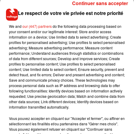
Continuer sans accepter
Apparemment, il sera équipé de deux écrans, chacun pourra
Le respect de votre vie privée est notre priorité
être utilisé séparément, ou ensemble. Ce
smartphone pourrait être pliable dans plusieurs sens, bref ça
We and
our (447) partners
do the following data processing based on
promet !
your consent and/or our legitimate interest: Store and/or access
information on a device; Use limited data to select advertising; Create
Apple planche sur un iPhone à deux écrans
profiles for personalised advertising; Use profiles to select personalised
advertising; Measure advertising performance; Measure content
https://t.co/7fTrkCT4MM
performance; Understand audiences through statistics or combinations
of data from different sources; Develop and improve services; Create
— korii. (@koriifr)
March 12, 2020
profiles to personalise content; Use profiles to select personalised
content; Use limited data to select content; Ensure security, prevent and
detect fraud, and fix errors; Deliver and present advertising and content;
Save and communicate privacy choices. These technologies may
process personal data such as IP address and browsing data to offer
Musique
following functionalities: Identify devices based on information actively
requested; Use precise geolocation data; Match and combine data from
other data sources; Link different devices; Identify devices based on
information transmitted automatically.
RÜFÜS DU SOL annonce un nouvel
album après sa tournée mondiale
Vous pouvez accepter en cliquant sur "Accepter et fermer", ou affiner en
7 août 2026
sélectionnant les finalités et/ou partenaires dans "Gérer mes choix".
Vous pouvez également refuser en cliquant sur "Continuer sans