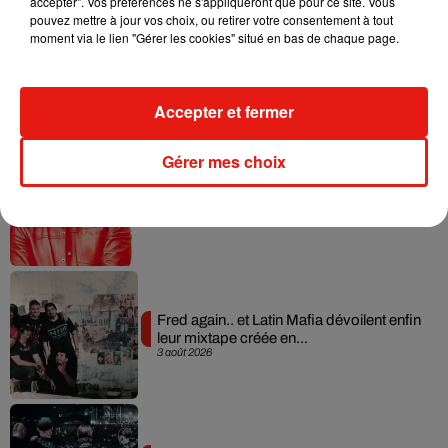
accepter". Vos préférences ne s'appliqueront que pour ce site. Vous
pouvez mettre à jour vos choix, ou retirer votre consentement à tout
moment via le lien "Gérer les cookies" situé en bas de chaque page.
Angèle et Amélie Lens dévoilent leur
collaboration tant attendue
7 août 2026
Accepter et fermer
Gérer mes choix
Il y a 10 ans, DJ Snake changeait de
dimension avec son premier...
6 août 2026
Fred again.. et Latin Mafia dévoilent enfin
leur mixtape créée en...
3 août 2026