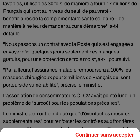
lavables, utilisables 30 fois, de manière à fournir 7 millions de
Français qui sont au niveau du seuil de pauvreté -
bénéficiaires de la complémentaire santé solidaire -, de
manière à ne leur demander aucune démarche", a-t-il
détaillé.
"Nous passons un contrat avec la Poste qui s'est engagée à
envoyer d'ici quelques jours seulement ces masques
gratuits, pour une protection de trois mois", a-t-il poursuivi.
"Par ailleurs, l'assurance maladie remboursera à 100% les
masques chirurgicaux pour 2 millions de Français qui sont
porteurs de vulnérabilité", précise le ministre.
L'association de consommateurs CLCV avait pointé lundi un
problème de "surcoût pour les populations précaires".
Le ministre a en outre indiqué que "d'éventuelles mesures
supplémentaires" pour renforcer les contrôles aux frontières
pourraient être prises vendredi lors du nouveau Conseil de
Continuer sans accepter
défense sur la crise du Covid-19.