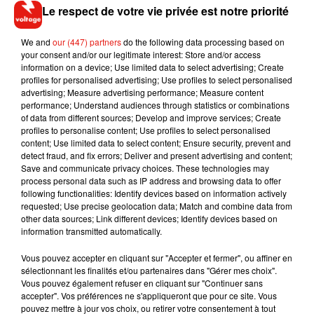
Le respect de votre vie privée est notre priorité
Interrogé sur
les délais d'attente pour se faire tester
, il a
également indiqué avoir signé ce matin un arrêté permettant
We and
our (447) partners
do the following data processing based on
aux techniciens de laboratoire mais aussi "aux aide-
your consent and/or our legitimate interest: Store and/or access
soignants, aux étudiants en santé et même aux secouristes"
information on a device; Use limited data to select advertising; Create
profiles for personalised advertising; Use profiles to select personalised
de pouvoir réaliser les tests alors que les laboratoires
advertising; Measure advertising performance; Measure content
manquent de bras.
performance; Understand audiences through statistics or combinations
of data from different sources; Develop and improve services; Create
profiles to personalise content; Use profiles to select personalised
content; Use limited data to select content; Ensure security, prevent and
detect fraud, and fix errors; Deliver and present advertising and content;
Musique
Save and communicate privacy choices. These technologies may
process personal data such as IP address and browsing data to offer
following functionalities: Identify devices based on information actively
requested; Use precise geolocation data; Match and combine data from
other data sources; Link different devices; Identify devices based on
Il y a 10 ans, DJ Snake changeait de
information transmitted automatically.
dimension avec son premier...
6 août 2026
Vous pouvez accepter en cliquant sur "Accepter et fermer", ou affiner en
sélectionnant les finalités et/ou partenaires dans "Gérer mes choix".
Vous pouvez également refuser en cliquant sur "Continuer sans
accepter". Vos préférences ne s'appliqueront que pour ce site. Vous
pouvez mettre à jour vos choix, ou retirer votre consentement à tout
Fred again.. et Latin Mafia dévoilent enfin