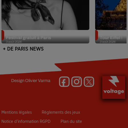
Netflix lance un immense Book
Des DJ sets au
Festival gratuit à Paris
Tour Eiffel !
3 août 2026
3 août 2026
+ DE PARIS NEWS
Design
Olivier Varma
Mentions légales
Règlements des jeux
Notice d’information RGPD
Plan du site