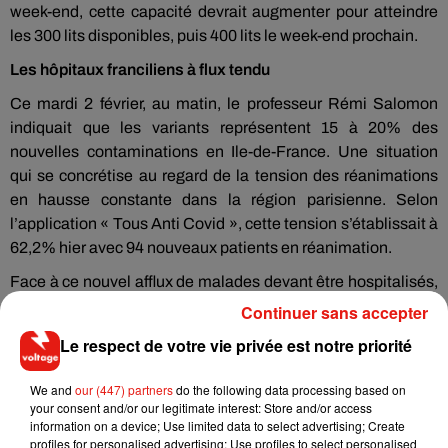
week-end, cette capacité devrait augmenter pour atteindre
les 300 lits disponibles, puis 400 lits le week-end prochain.
Les hôpitaux franciliens à flux tendu
Ce mardi 2 février, au matin, le professeur Rémi Salomon
indiquait que les variants représentent 15 à 20% des
nouvelles contaminations en Ile-de-France. Une situation
qui se concrétise au regard de la tension des réanimations
en hausse constante dans la région parisienne. Selon
l’application « Tous Anti Covid », cette tension s’établissait à
62,2% hier avec 94 nouveaux patients en réanimation.
Face à ce nouvel afflux de malades devant être hospitalisés,
l’AP-HP va procéder à des déprogrammations de l’ordre de
Continuer sans accepter
15 à 25% des activités moins urgentes dès la semaine
Le respect de votre vie privée est notre priorité
prochaine.
We and
our (447) partners
do the following data processing based on
your consent and/or our legitimate interest: Store and/or access
information on a device; Use limited data to select advertising; Create
profiles for personalised advertising; Use profiles to select personalised