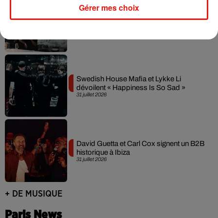
Gérer mes choix
Fred again.. et Latin Mafia dévoilent enfin
leur mixtape créée en...
3 août 2026
Swedish House Mafia et Lykke Li
dévoilent « Happiness Is So Sad »
31 juillet 2026
David Guetta et Carl Cox signent un B2B
historique à Ibiza
31 juillet 2026
+ DE MUSIQUE
Paris News