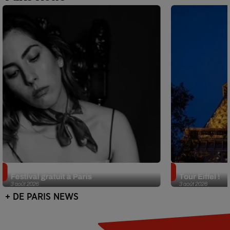
Netflix lance un immense Book
Des DJ sets au
Festival gratuit à Paris
Tour Eiffel !
3 août 2026
3 août 2026
+ DE PARIS NEWS