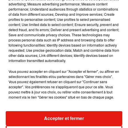
Musique
advertising; Measure advertising performance; Measure content
performance; Understand audiences through statistics or combinations
of data from different sources; Develop and improve services; Create
profiles to personalise content; Use profiles to select personalised
RÜFÜS DU SOL annonce un nouvel
content; Use limited data to select content; Ensure security, prevent and
album après sa tournée mondiale
detect fraud, and fix errors; Deliver and present advertising and content;
7 août 2026
Save and communicate privacy choices. These technologies may
process personal data such as IP address and browsing data to offer
following functionalities: Identify devices based on information actively
requested; Use precise geolocation data; Match and combine data from
other data sources; Link different devices; Identify devices based on
Angèle et Amélie Lens dévoilent leur
information transmitted automatically.
collaboration tant attendue
7 août 2026
Vous pouvez accepter en cliquant sur "Accepter et fermer", ou affiner en
sélectionnant les finalités et/ou partenaires dans "Gérer mes choix".
Vous pouvez également refuser en cliquant sur "Continuer sans
accepter". Vos préférences ne s'appliqueront que pour ce site. Vous
pouvez mettre à jour vos choix, ou retirer votre consentement à tout
moment via le lien "Gérer les cookies" situé en bas de chaque page.
Il y a 10 ans, DJ Snake changeait de
dimension avec son premier...
6 août 2026
Accepter et fermer