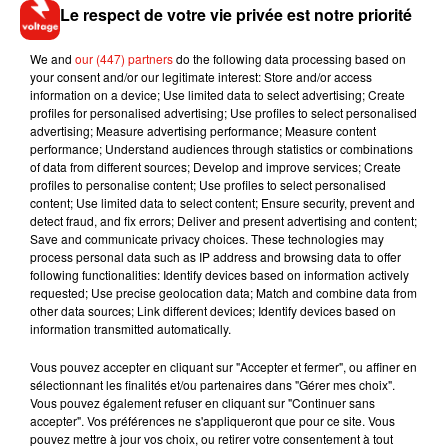
également organisés pour limiter les déplacements entre
Le respect de votre vie privée est notre priorité
régions.
We and
our (447) partners
do the following data processing based on
your consent and/or our legitimate interest: Store and/or access
information on a device; Use limited data to select advertising; Create
profiles for personalised advertising; Use profiles to select personalised
advertising; Measure advertising performance; Measure content
(Avec AFP)
performance; Understand audiences through statistics or combinations
of data from different sources; Develop and improve services; Create
profiles to personalise content; Use profiles to select personalised
content; Use limited data to select content; Ensure security, prevent and
detect fraud, and fix errors; Deliver and present advertising and content;
Musique
Save and communicate privacy choices. These technologies may
process personal data such as IP address and browsing data to offer
following functionalities: Identify devices based on information actively
requested; Use precise geolocation data; Match and combine data from
other data sources; Link different devices; Identify devices based on
Fred again.. et Latin Mafia dévoilent enfin
information transmitted automatically.
leur mixtape créée en...
3 août 2026
Vous pouvez accepter en cliquant sur "Accepter et fermer", ou affiner en
sélectionnant les finalités et/ou partenaires dans "Gérer mes choix".
Vous pouvez également refuser en cliquant sur "Continuer sans
accepter". Vos préférences ne s'appliqueront que pour ce site. Vous
pouvez mettre à jour vos choix, ou retirer votre consentement à tout
Swedish House Mafia et Lykke Li