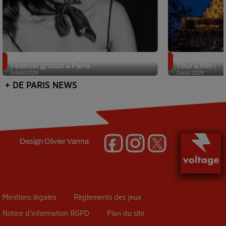
Netflix lance un immense Book
Des DJ sets au
Festival gratuit à Paris
Tour Eiffel !
3 août 2026
3 août 2026
+ DE PARIS NEWS
Design
Olivier Varma
Mentions légales
Règlements des jeux
Notice d’information RGPD
Plan du site