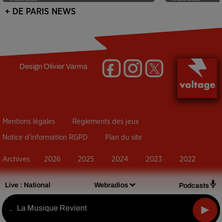
+ DE PARIS NEWS
Design
Olivier Varma
Mentions légales
Règlements des jeux
Notice d’information RGPD
Plan du site
Archives
2026
2025
2024
2023
2022
Live :
National
Webradios
Podcasts
La Musique Revient
-