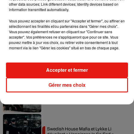
other data sources; Link different devices; Identify devices based on
information transmitted automatically.
Vous pouvez accepter en cliquant sur "Accepter et fermer", ou affiner en
sélectionnant les finalités et/ou partenaires dans "Gérer mes choix".
Musique
Vous pouvez également refuser en cliquant sur "Continuer sans
accepter". Vos préférences ne s'appliqueront que pour ce site. Vous
pouvez mettre à jour vos choix, ou retirer votre consentement à tout
moment via le lien "Gérer les cookies" situé en bas de chaque page.
Il y a 10 ans, DJ Snake changeait de
dimension avec son premier...
6 août 2026
Accepter et fermer
Gérer mes choix
Fred again.. et Latin Mafia dévoilent enfin
leur mixtape créée en...
3 août 2026
Swedish House Mafia et Lykke Li