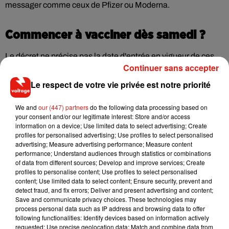
messager comme ceux de Pfizer ou Moderna.
Commencer à vacciner dès samedi ?
Le décret ne précise pas la date d'entrée en vigueur de ces
Continuer sans accepter
mesures, qui sont donc applicables
en théorie dès samedi
.
Le respect de votre vie privée est notre priorité
"Les pharmaciens et les sages-femmes peuvent vacciner
depuis aujourd'hui
(...)
avec les vaccins AstraZeneca, qui
We and
our (447) partners
do the following data processing based on
sont disponibles
", a néanmoins affirmé le ministre de la
your consent and/or our legitimate interest: Store and/or access
Santé, Olivier Véran, ce matin sur
RMC
et
BFMTV
.
information on a device; Use limited data to select advertising; Create
profiles for personalised advertising; Use profiles to select personalised
Mais le Premier ministre, Jean Castex, a annoncé jeudi 4
advertising; Measure advertising performance; Measure content
mars que la vaccination en pharmacie débutera "
à compter
performance; Understand audiences through statistics or combinations
of data from different sources; Develop and improve services; Create
de la semaine du 15 mars
" pour "les personnes ayant plus
profiles to personalise content; Use profiles to select personalised
de
50 ans et présentant une comorbidité
".
content; Use limited data to select content; Ensure security, prevent and
detect fraud, and fix errors; Deliver and present advertising and content;
Save and communicate privacy choices. These technologies may
process personal data such as IP address and browsing data to offer
following functionalities: Identify devices based on information actively
(Avec AFP)
requested; Use precise geolocation data; Match and combine data from