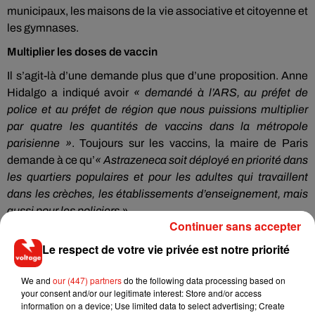
municipaux, les maisons de la vie associative et citoyenne et
les gymnases.
Multiplier les doses de vaccin
Il s’agit-là d’une demande plus que d’une proposition. Anne
Hidalgo a indiqué avoir
« demandé à l’ARS, au préfet de
police et au préfet de région que nous puissions multiplier
par quatre les quantités de vaccins dans la métropole
parisienne »
. Toujours sur les vaccins, la maire de Paris
demande à ce qu’
« Astrazeneca soit déployé en priorité dans
les quartiers populaires et pour les adultes qui travaillent
dans les crèches, les établissements d’enseignement, mais
aussi pour les policiers »
.
Continuer sans accepter
Lieux de culte et marchés en plein air
Le respect de votre vie privée est notre priorité
La région fait des propositions. Valérie Pécresse a par
exemple émis le souhait de garder ouverts les lieux de culte
We and
our (447) partners
do the following data processing based on
et les marchés en plein air en cas de reconfinement. Car la
your consent and/or our legitimate interest: Store and/or access
information on a device; Use limited data to select advertising; Create
présidente de la région Ile-de-France l’a bien expliqué :
« je