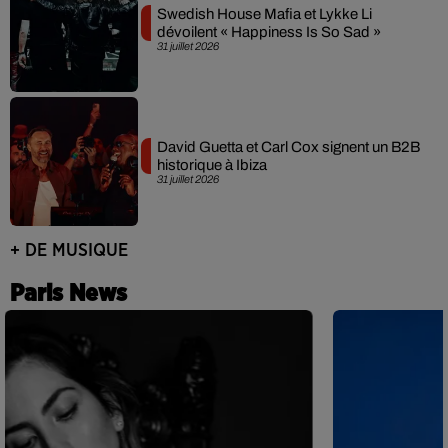
Swedish House Mafia et Lykke Li
dévoilent « Happiness Is So Sad »
31 juillet 2026
David Guetta et Carl Cox signent un B2B
historique à Ibiza
31 juillet 2026
+ DE MUSIQUE
Paris News