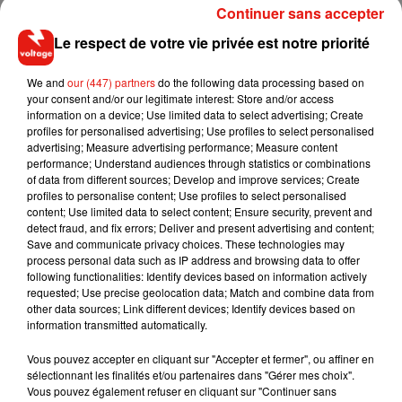
particulièrement touché par la crise épidémique, ce taux
Continuer sans accepter
dépasse même les 700 cas pour 100 000 habitants.
Le respect de votre vie privée est notre priorité
C’est dans ce contexte que le Premier ministre, Jean Castex,
se rend dans l’après-midi à l’hôpital de Melun (Seine-et-
We and
our (447) partners
do the following data processing based on
Marne).
your consent and/or our legitimate interest: Store and/or access
Le chef de l’exécutif doit rendre visite aux services
information on a device; Use limited data to select advertising; Create
de réanimation et aux urgences
. 37 patients y sont
profiles for personalised advertising; Use profiles to select personalised
actuellement admis en soins critiques. Rien que dans la
advertising; Measure advertising performance; Measure content
commune, ce sont, au total, 301 personnes qui ont perdu la
performance; Understand audiences through statistics or combinations
of data from different sources; Develop and improve services; Create
vie à cause de la Covid-19 depuis le début de l’épidémie.
profiles to personalise content; Use profiles to select personalised
content; Use limited data to select content; Ensure security, prevent and
detect fraud, and fix errors; Deliver and present advertising and content;
Save and communicate privacy choices. These technologies may
process personal data such as IP address and browsing data to offer
Musique
following functionalities: Identify devices based on information actively
requested; Use precise geolocation data; Match and combine data from
other data sources; Link different devices; Identify devices based on
information transmitted automatically.
RÜFÜS DU SOL annonce un nouvel
album après sa tournée mondiale
Vous pouvez accepter en cliquant sur "Accepter et fermer", ou affiner en
7 août 2026
sélectionnant les finalités et/ou partenaires dans "Gérer mes choix".
Vous pouvez également refuser en cliquant sur "Continuer sans