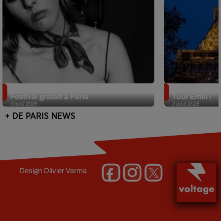
Netflix lance un immense Book
Des DJ sets au
Festival gratuit à Paris
Tour Eiffel !
3 août 2026
3 août 2026
+ DE PARIS NEWS
Design
Olivier Varma