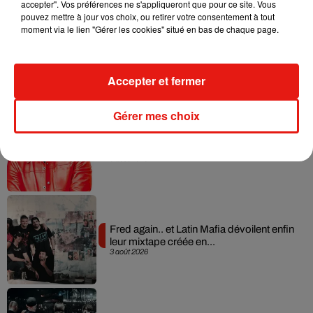
accepter". Vos préférences ne s'appliqueront que pour ce site. Vous
pouvez mettre à jour vos choix, ou retirer votre consentement à tout
moment via le lien "Gérer les cookies" situé en bas de chaque page.
Angèle et Amélie Lens dévoilent leur
collaboration tant attendue
7 août 2026
Accepter et fermer
Gérer mes choix
Il y a 10 ans, DJ Snake changeait de
dimension avec son premier...
6 août 2026
Fred again.. et Latin Mafia dévoilent enfin
leur mixtape créée en...
3 août 2026