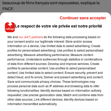
beaucoup de films français sont repoussées, explique la
FNCF.
Continuer sans accepter
Disney a annoncé jeudi le report sine die de son film à gros
budget
Mulan
, version en prise de vue réelle du célèbre
Le respect de votre vie privée est notre priorité
dessin animé. En revanche, plusieurs fois reporté,
Tenet
de
Christopher Nolan, sur lequel comptent les exploitants de
We and
our (447) partners
do the following data processing based on
salle pour faire redémarrer la fréquentation, sortira dans
your consent and/or our legitimate interest: Store and/or access
information on a device; Use limited data to select advertising; Create
plusieurs pays dont la France le 26 août.
profiles for personalised advertising; Use profiles to select personalised
advertising; Measure advertising performance; Measure content
Les cinémas demandent une prolongation de l’exonération
performance; Understand audiences through statistics or combinations
des charges sociales et du chômage partiel, des mesures sur
of data from different sources; Develop and improve services; Create
les loyers, une renégociation des frais bancaires mais
profiles to personalise content; Use profiles to select personalised
content; Use limited data to select content; Ensure security, prevent and
également des mesures sectorielles, sur lesquelles
detect fraud, and fix errors; Deliver and present advertising and content;
travaillent la FNCF et le CNC.
Save and communicate privacy choices. These technologies may
process personal data such as IP address and browsing data to offer
following functionalities: Identify devices based on information actively
requested; Use precise geolocation data; Match and combine data from
other data sources; Link different devices; Identify devices based on
Musique
information transmitted automatically.