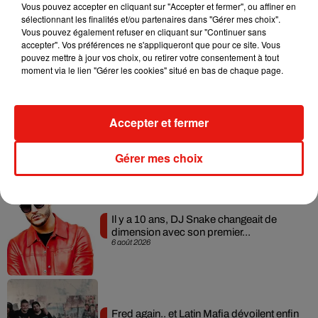
Vous pouvez accepter en cliquant sur "Accepter et fermer", ou affiner en
sélectionnant les finalités et/ou partenaires dans "Gérer mes choix".
RÜFÜS DU SOL annonce un nouvel
Vous pouvez également refuser en cliquant sur "Continuer sans
album après sa tournée mondiale
accepter". Vos préférences ne s'appliqueront que pour ce site. Vous
7 août 2026
pouvez mettre à jour vos choix, ou retirer votre consentement à tout
moment via le lien "Gérer les cookies" situé en bas de chaque page.
Accepter et fermer
Angèle et Amélie Lens dévoilent leur
collaboration tant attendue
7 août 2026
Gérer mes choix
Il y a 10 ans, DJ Snake changeait de
dimension avec son premier...
6 août 2026
Fred again.. et Latin Mafia dévoilent enfin