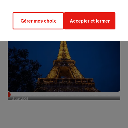
Gérer mes choix
Accepter et fermer
Des DJ sets au coucher du soleil sur la Tour Eiffel !
3 août 2026