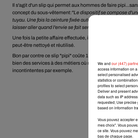
Il s'agit d'un slip qui permet aux hommes de faire pipi...san
concept du sous-vêtement:
"Le dispositif se compose d'un
tuyau. Une fois la ceinture fixée autour de la taille, l'homm
laisser aller quand l'envie se fait sentir".
Une fois la petite affaire effectuée, il suffit de retirer le sa
peut-être nettoyé et réutilisé.
Bon par contre ce slip "pipi" coûte 115 euros et il avait ét
bien des services à des métiers où ne peut pas forcément 
We and
our (447) partn
access information on a 
incontintentes par exemple.
select personalised ad
statistics or combinatio
profiles to select person
Deliver and present adv
data such as IP address 
requested; Use precise g
based on information tra
Vous pouvez accepter en 
mes choix". Vous pouvez
ce site. Vous pouvez met
bas de chaque page.