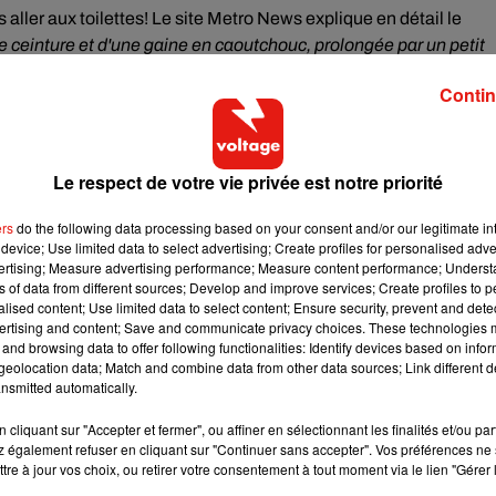
s aller aux toilettes! Le site Metro News explique en détail le
e ceinture et d'une gaine en caoutchouc, prolongée par un petit
e insère son pénis au niveau du tuyau. Ensuite, il n'y a plus qu'à 
Contin
c indéchirable et anti reflux qui est accroché contre la cuisse et il
Le respect de votre vie privée est notre priorité
é développé à la base pour les plongeurs mais il peut aussi rendre
aller aux toilettes quand on veut ou encore aux personnes
ers
do the following data processing based on your consent and/or our legitimate int
device; Use limited data to select advertising; Create profiles for personalised adver
vertising; Measure advertising performance; Measure content performance; Unders
ns of data from different sources; Develop and improve services; Create profiles to 
alised content; Use limited data to select content; Ensure security, prevent and detect
ertising and content; Save and communicate privacy choices. These technologies
and browsing data to offer following functionalities: Identify devices based on infor
eolocation data; Match and combine data from other data sources; Link different de
nsmitted automatically.
cliquant sur "Accepter et fermer", ou affiner en sélectionnant les finalités et/ou pa
 également refuser en cliquant sur "Continuer sans accepter". Vos préférences ne 
tre à jour vos choix, ou retirer votre consentement à tout moment via le lien "Gérer 