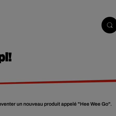
STS
JEUX
RÉGIE PUB
CONTACT
pi!
inventer un nouveau produit appelé "Hee Wee Go".