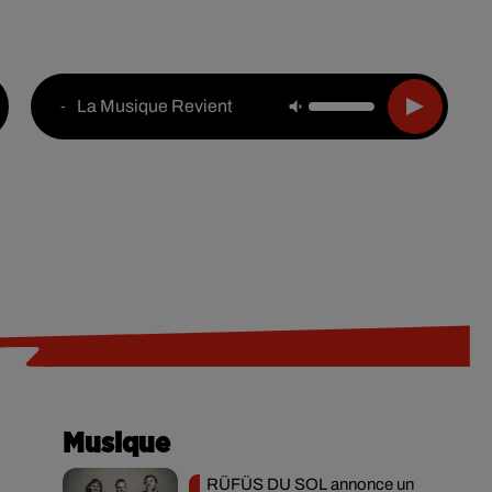
Live :
National
Webradios
Podcasts
La Musique Revient
-
Musique
RÜFÜS DU SOL annonce un