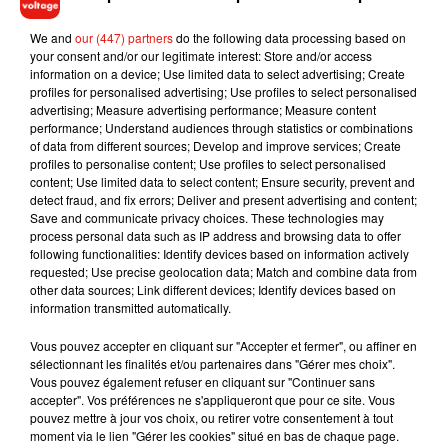
L’origine du Coronavirus provient d’une soupe
chinoise à la chauve-souris.
We and
our (447) partners
do the following data processing based on
your consent and/or our legitimate interest: Store and/or access
Cette fake news a été relayée sur de nombreux réseaux
information on a device; Use limited data to select advertising; Create
sociaux. Des vidéos montrant des personnes d’origines
profiles for personalised advertising; Use profiles to select personalised
advertising; Measure advertising performance; Measure content
asiatiques mangeant de la soupe de chauve-souris ont été
performance; Understand audiences through statistics or combinations
postées. Les commentaires qui accompagnent ces vidéos
of data from different sources; Develop and improve services; Create
expliquent que ce plat est très apprécié en Chine, malgré la
profiles to personalise content; Use profiles to select personalised
content; Use limited data to select content; Ensure security, prevent and
possibilité que l’animal puisse être infecté par le coronavirus.
detect fraud, and fix errors; Deliver and present advertising and content;
Problème : la soupe de chauve-souris n’est pas un plat
Save and communicate privacy choices. These technologies may
chinois, mais une spécialité des îles Palaos, un archipel de la
process personal data such as IP address and browsing data to offer
following functionalities: Identify devices based on information actively
Micronésie. De plus, actuellement, aucune recherche ne
requested; Use precise geolocation data; Match and combine data from
prouve de manière irréfutable que la chauve-souris soit
other data sources; Link different devices; Identify devices based on
porteuse du Covid-19.
information transmitted automatically.
Le virus est une arme biologique fabriquée par
Vous pouvez accepter en cliquant sur "Accepter et fermer", ou affiner en
l'Institut de virologie de Wuhan.
sélectionnant les finalités et/ou partenaires dans "Gérer mes choix".
Vous pouvez également refuser en cliquant sur "Continuer sans
accepter". Vos préférences ne s'appliqueront que pour ce site. Vous
Il s’agit d’une théorie complotiste qui a été développée
pouvez mettre à jour vos choix, ou retirer votre consentement à tout
notamment par le média américain d'extrême droite
Zero
moment via le lien "Gérer les cookies" situé en bas de chaque page.