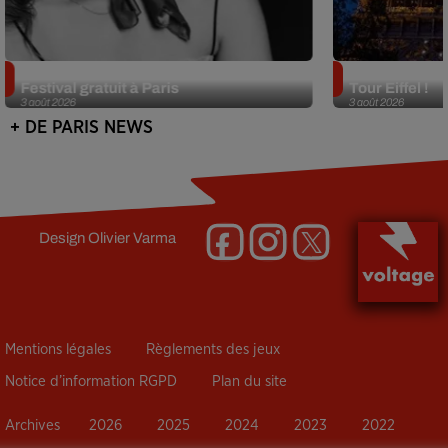
Netflix lance un immense Book
Des DJ sets au
Festival gratuit à Paris
Tour Eiffel !
3 août 2026
3 août 2026
+ DE PARIS NEWS
Design
Olivier Varma
Mentions légales
Règlements des jeux
Notice d’information RGPD
Plan du site
Archives
2026
2025
2024
2023
2022