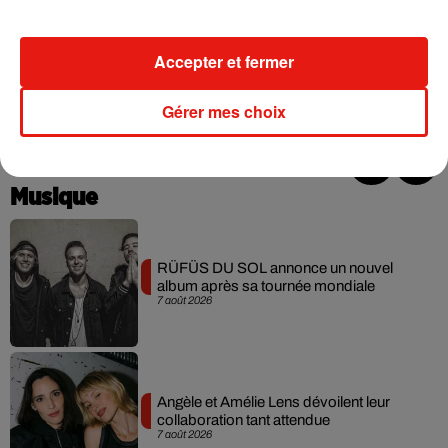
Hedge
. Cette théorie accuse un scientifique chinois de
l'Institut de virologie de Wuhan d'avoir fabriqué une arme
biologique. Dans les faits, le chercheur en question a
Accepter et fermer
uniquement publié les résultats de ses travaux autour de la
chauve-souris en tant que possible porteur sain du virus.
Gérer mes choix
Musique
RÜFÜS DU SOL annonce un nouvel
album après sa tournée mondiale
7 août 2026
Angèle et Amélie Lens dévoilent leur
collaboration tant attendue
7 août 2026