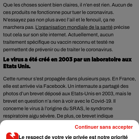
Que les choses soient bien claires, il n’en est rien. Aucun de
ces produits ne fonctionne pour tuer le coronavirus.
N’essayez pas non plus avec l’ail et le fenouil, ça ne
marchera pas.
L’organisation mondiale de la santé
précise
tout cela sur son site internet. Actuellement, aucun
traitement spécifique ou vaccin reconnu et testé ne
permettent de prévenir ou de traiter le coronavirus.
Le virus a été créé en 2003 par un laboratoire aux
Etats Unis.
Cette rumeur s’est propagée dans plusieurs pays. En France,
elle est arrivée via Facebook. Un internaute a partagé des
photos d’un brevet déposé aux Etats-Unis en 2003, mais le
brevet en question n’a rien à voir avec le Covid-19. Il
concerne le virus à l’origine du SRAS, le syndrome
respiratoire aigu sévère. De plus, ce brevet indique
uniquement le premier laboratoire qui a isolé ce virus, rien de
Continuer sans accepter
plus.
Le respect de votre vie privée est notre priorité