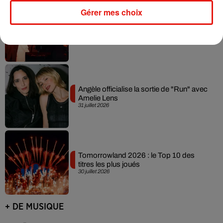
Gérer mes choix
David Guetta et Carl Cox signent un B2B
historique à Ibiza
31 juillet 2026
Angèle officialise la sortie de "Run" avec
Amelie Lens
31 juillet 2026
Tomorrowland 2026 : le Top 10 des
titres les plus joués
30 juillet 2026
+ DE MUSIQUE