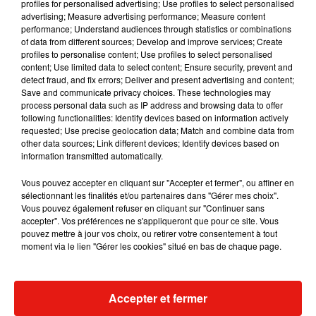
profiles for personalised advertising; Use profiles to select personalised
Musique
advertising; Measure advertising performance; Measure content
performance; Understand audiences through statistics or combinations
of data from different sources; Develop and improve services; Create
profiles to personalise content; Use profiles to select personalised
Il y a 10 ans, DJ Snake changeait de
content; Use limited data to select content; Ensure security, prevent and
dimension avec son premier...
detect fraud, and fix errors; Deliver and present advertising and content;
6 août 2026
Save and communicate privacy choices. These technologies may
process personal data such as IP address and browsing data to offer
following functionalities: Identify devices based on information actively
requested; Use precise geolocation data; Match and combine data from
other data sources; Link different devices; Identify devices based on
information transmitted automatically.
Fred again.. et Latin Mafia dévoilent enfin
leur mixtape créée en...
Vous pouvez accepter en cliquant sur "Accepter et fermer", ou affiner en
3 août 2026
sélectionnant les finalités et/ou partenaires dans "Gérer mes choix".
Vous pouvez également refuser en cliquant sur "Continuer sans
accepter". Vos préférences ne s'appliqueront que pour ce site. Vous
pouvez mettre à jour vos choix, ou retirer votre consentement à tout
moment via le lien "Gérer les cookies" situé en bas de chaque page.
Swedish House Mafia et Lykke Li
dévoilent « Happiness Is So Sad »
31 juillet 2026
Accepter et fermer