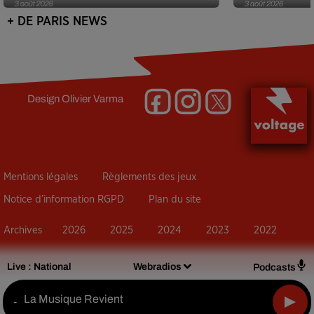
3 août 2026
3 août 2026
+ DE PARIS NEWS
Design
Olivier Varma
Mentions légales
Règlements des jeux
Notice d’information RGPD
Plan du site
Archives
2026
2025
2024
2023
2022
Live :
National
Webradios
Podcasts
La Musique Revient
-