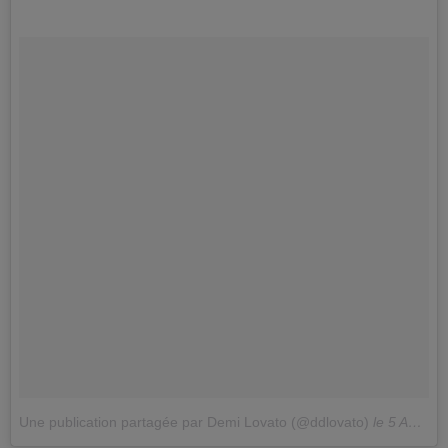
Une publication partagée par Demi Lovato (@ddlovato)
le
5 Août 2018 à 1 :53 PDT