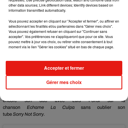
other data sources; Link different devices; Identify devices based on
information transmitted automatically.
DEMI LOVATO VA CONTINUER "
À SE BATTRE
" CONTRE
SES ADDICTIONS
Vous pouvez accepter en cliquant sur "Accepter et fermer", ou affiner en
sélectionnant les finalités et/ou partenaires dans "Gérer mes choix".
Vous pouvez également refuser en cliquant sur "Continuer sans
Depuis son hospitalisation et sa cure de désintoxication,
accepter". Vos préférences ne s'appliqueront que pour ce site. Vous
Demi
Lovato
a reçu le soutien de nombreuses personnes,
pouvez mettre à jour vos choix, ou retirer votre consentement à tout
anonymes et célébrités, sur les réseaux sociaux.
Elle a
moment via le lien "Gérer les cookies" situé en bas de chaque page.
d’ailleurs tenu à tous les remercier dans un long message
publié sur ses pages officielles avant de déclarer «
avoir
besoin de temps pour
[me]
soigner et pour
[me]
concentrer
Accepter et fermer
sur
[
ma
]
sobriété
et prendre le chemin de la guérison
(...) [Je
vais] continuer à [me] battre
».
En attendant son retour sur le
Gérer mes choix
devant de la scène, nous pouvons toujours écouter sa
dernière collaboration avec
Clean
Bandit sur le titre
Solo
, ou
encore son duo avec Luis
Fonsi
sur la
chanson
Echame
La
Culpa
sans oublier son
tube
Sorry
Not
Sorry
.