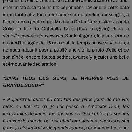
proches qu’elle a célébré son
26ème
anniversaire le 20 août
dernier.
Mais sa famille n’a cependant pas oublié cette date
importante et a tenu
à
lui adresser de tendres messages, à
l’instar de sa petite sœur Madison De La
Garza
, alias Juanita
Solis, la fille de Gabriella Solis
(Eva Longoria)
dans la
série
Desperate
Housewives
.
Sur
Instagram
, la jeune femme
aujourd’hui âgée de 16 ans
(oui, le temps passe si vite et ça
ne nous rajeunit pas)
a
publié une vieille photo d’elle et de
son aînée, encore toutes petites, avant d’y ajouter une belle
et émouvante déclaration.
"SANS TOUS CES GENS, JE N'AURAIS PLUS DE
GRANDE SOEUR"
«
Aujourd’hui aurait pu être l’un des pires jours de ma vie,
mais au lieu de ça, je l’ai passé à remercier Dieu, les
incroyables docteurs, les équipes de Demi et les personnes
à travers le monde qui
ont
offert leur soutien, sans tous ces
gens, je n’aurais plus de grande sœur
», commence-t-elle par