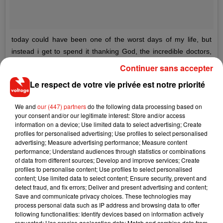
today could have been one of the worst days of my life, but
instead i get to spend it thanking God, the incredible doctors,
demi's team, and everyone across the world who offered their
Continuer sans accepter
support - without all of these people i wouldn't have my big
Le respect de votre vie privée est notre priorité
sister anymore. i've been thinking about how i wish that
everyone could see the silly little things that she does, like how
We and
our (447) partners
do the following data processing based on
her nostrils move when she says certain words and when she
your consent and/or our legitimate interest: Store and/or access
brushes my hair behind my ear when i'm trying to sleep,
information on a device; Use limited data to select advertising; Create
profiles for personalised advertising; Use profiles to select personalised
because those are the things i'm thankful for today. they seem
advertising; Measure advertising performance; Measure content
so small, but those little things make up my sister - not a singer,
performance; Understand audiences through statistics or combinations
not a celebrity, and definitely not what she's been described as
of data from different sources; Develop and improve services; Create
profiles to personalise content; Use profiles to select personalised
in the media - she's a daughter, a friend, and my big sister...
content; Use limited data to select content; Ensure security, prevent and
and i am so, so thankful that i can tell her happy birthday.
detect fraud, and fix errors; Deliver and present advertising and content;
#happybirthdaydemi ❤️
Save and communicate privacy choices. These technologies may
process personal data such as IP address and browsing data to offer
Une publication partagée par
Madison De La Garza
(@maddelagarza) le
following functionalities: Identify devices based on information actively
requested; Use precise geolocation data; Match and combine data from