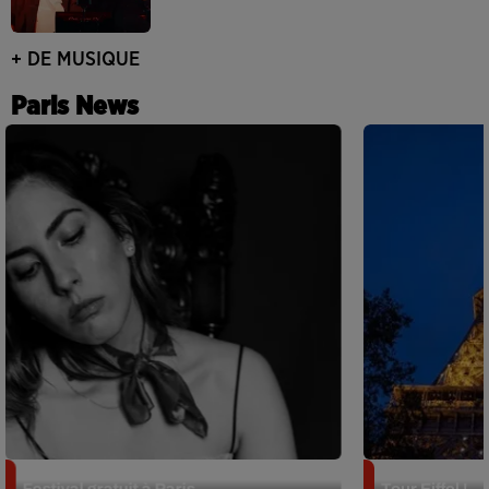
+ DE MUSIQUE
Paris News
Netflix lance un immense Book
Des DJ sets au
Festival gratuit à Paris
Tour Eiffel !