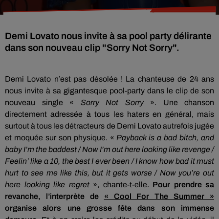
Demi Lovato nous invite à sa pool party délirante
dans son nouveau clip "Sorry Not Sorry".
Demi Lovato n’est pas désolée ! La chanteuse de 24 ans
nous invite à sa gigantesque pool-party dans le clip de son
nouveau single «
Sorry Not Sorry
». Une chanson
directement adressée à tous les haters en général, mais
surtout à tous les détracteurs de Demi Lovato autrefois jugée
et moquée sur son physique. «
Payback is a bad bitch, and
baby I’m the baddest / Now I’m out here looking like revenge /
Feelin’ like a 10, the best I ever been / I know how bad it must
hurt to see me like this, but it gets worse / Now you’re out
here looking like regret
», chante-t-elle.
Pour prendre sa
revanche, l’interprète de
« Cool For The Summer »
organise alors une grosse fête dans son immense