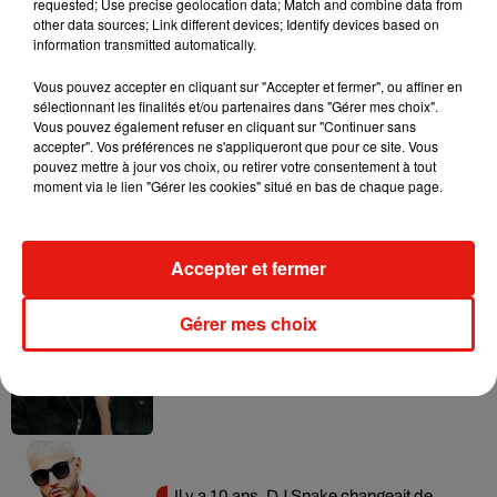
requested; Use precise geolocation data; Match and combine data from
other data sources; Link different devices; Identify devices based on
information transmitted automatically.
Vous pouvez accepter en cliquant sur "Accepter et fermer", ou affiner en
sélectionnant les finalités et/ou partenaires dans "Gérer mes choix".
Musique
Vous pouvez également refuser en cliquant sur "Continuer sans
accepter". Vos préférences ne s'appliqueront que pour ce site. Vous
pouvez mettre à jour vos choix, ou retirer votre consentement à tout
moment via le lien "Gérer les cookies" situé en bas de chaque page.
RÜFÜS DU SOL annonce un nouvel
album après sa tournée mondiale
7 août 2026
Accepter et fermer
Gérer mes choix
Angèle et Amélie Lens dévoilent leur
collaboration tant attendue
7 août 2026
Il y a 10 ans, DJ Snake changeait de