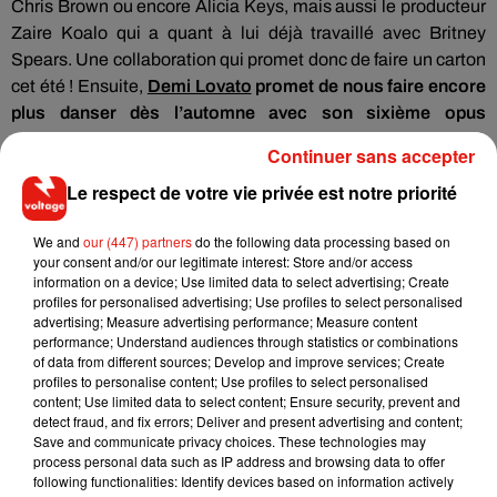
Chris Brown ou encore Alicia Keys, mais aussi le producteur
Zaire Koalo qui a quant à lui déjà travaillé avec Britney
Spears. Une collaboration qui promet donc de faire un carton
cet été ! Ensuite,
Demi Lovato
promet de nous faire encore
plus danser dès l’automne avec son sixième opus
actuellement en préparation
...
Continuer sans accepter
Le respect de votre vie privée est notre priorité
We and
our (447) partners
do the following data processing based on
your consent and/or our legitimate interest: Store and/or access
information on a device; Use limited data to select advertising; Create
profiles for personalised advertising; Use profiles to select personalised
advertising; Measure advertising performance; Measure content
performance; Understand audiences through statistics or combinations
of data from different sources; Develop and improve services; Create
profiles to personalise content; Use profiles to select personalised
content; Use limited data to select content; Ensure security, prevent and
detect fraud, and fix errors; Deliver and present advertising and content;
Save and communicate privacy choices. These technologies may
process personal data such as IP address and browsing data to offer
following functionalities: Identify devices based on information actively