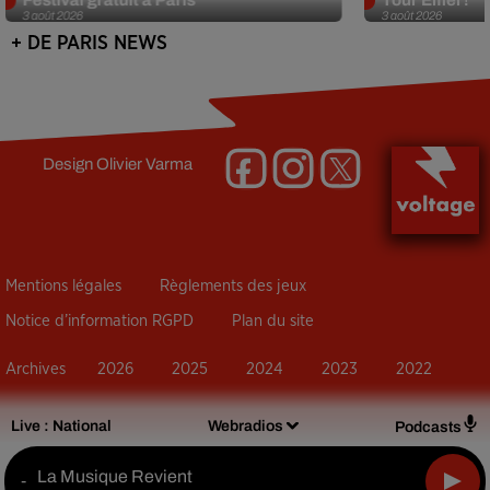
3 août 2026
3 août 2026
+ DE PARIS NEWS
Design
Olivier Varma
Mentions légales
Règlements des jeux
Notice d’information RGPD
Plan du site
Archives
2026
2025
2024
2023
2022
Live :
National
Webradios
Podcasts
La Musique Revient
-