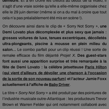
demeure.
Et à en croire les crédits au début de la vidéo, il
s’agit d’une vraie soirée qu’elle a elle-même organisée chez
elle le 29 juin dernier (même si on a du mal à croire que tout
cela n’a pas préalablement été mis en scène !).
On découvre ainsi dans le clip de « Sorry Not Sorry »,
une
Demi Lovato plus décomplexée et plus sexy que jamais :
grosses voitures de luxe, tenues excentriques, décolletés
ultra-plongeants, piscine à mousse en plein milieu du
salon…
Le combo parfait pour un clip réussi ! Une sorte de
remake efficace du film déjanté
Projet X
.
Des guest-stars
font aussi une apparition surprise et très remarquée à la
fête de Demi Lovato : la célèbre jetsetteuse
Paris Hilton
(qui vient d’ailleurs de dévoiler une chanson à l'occasion
de la sortie de son nouveau parfum)
et l’acteur Jamie Foxx
actuellement à l'affiche de
Baby Driver
.
Le titre «
Sorry Not Sorry
» a été produit par des pointures de
l’industrie musicale outre-Atlantique : les producteurs Trevor
Brown et Warren Felder qui ont notamment collaboré avec