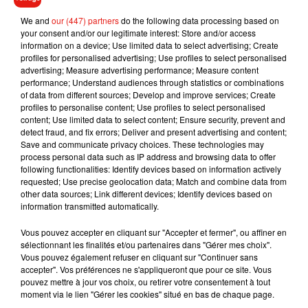
livreurs se sont succédé pour lui apporter l’équivalent de
We and
our (447) partners
do the following data processing based on
450 € de pizzas. Jean aimerait que cette supercherie
your consent and/or our legitimate interest: Store and/or access
s'arrête. Il
déplore le gâchis de nourriture et l’argent perdu
information on a device; Use limited data to select advertising; Create
pour les restaurateurs et les livreurs.
profiles for personalised advertising; Use profiles to select personalised
advertising; Measure advertising performance; Measure content
performance; Understand audiences through statistics or combinations
of data from different sources; Develop and improve services; Create
profiles to personalise content; Use profiles to select personalised
content; Use limited data to select content; Ensure security, prevent and
Musique
detect fraud, and fix errors; Deliver and present advertising and content;
Save and communicate privacy choices. These technologies may
process personal data such as IP address and browsing data to offer
following functionalities: Identify devices based on information actively
Angèle et Amélie Lens dévoilent leur
requested; Use precise geolocation data; Match and combine data from
collaboration tant attendue
other data sources; Link different devices; Identify devices based on
7 août 2026
information transmitted automatically.
Vous pouvez accepter en cliquant sur "Accepter et fermer", ou affiner en
sélectionnant les finalités et/ou partenaires dans "Gérer mes choix".
Vous pouvez également refuser en cliquant sur "Continuer sans
Il y a 10 ans, DJ Snake changeait de
accepter". Vos préférences ne s'appliqueront que pour ce site. Vous
dimension avec son premier...
pouvez mettre à jour vos choix, ou retirer votre consentement à tout
6 août 2026
moment via le lien "Gérer les cookies" situé en bas de chaque page.