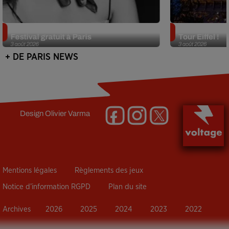
Netflix lance un immense Book
Des DJ sets au
Festival gratuit à Paris
Tour Eiffel !
3 août 2026
3 août 2026
+ DE PARIS NEWS
Design
Olivier Varma
Mentions légales
Règlements des jeux
Notice d’information RGPD
Plan du site
Archives
2026
2025
2024
2023
2022