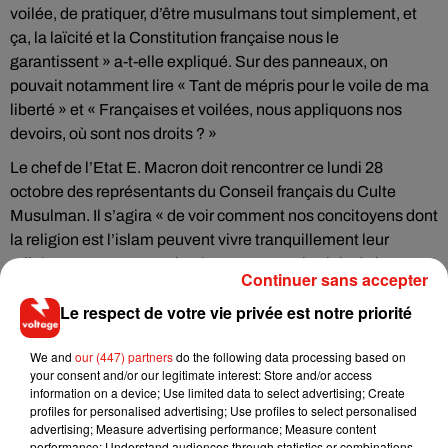
voilée, de pratiquer, d’être musulmans tout simplement, et
ça, la laïcité et la Constitution française nous le
garantissent » a-t-elle expliqué. Sur des panneaux, on
pouvait notamment lire « Tant de mépris pour le voile de ma
liberté » et « Françaises et voilées, nous appliquons nos
devoirs, où sont nos droits ? »
Le chef de l’Etat E. Macron doit rencontrer ce lundi 28
octobre des représentants du Conseil français du Culte
Musulman. Il s’agira « de voir comment nos concitoyens dont
la religion est l’islam peuvent vivre tranquillement leur
religion en respectant absolument toutes les lois de la
Continuer sans accepter
République », a expliqué
l’Elysée
.
Le respect de votre vie privée est notre priorité
We and
our (447) partners
do the following data processing based on
your consent and/or our legitimate interest: Store and/or access
Musique
information on a device; Use limited data to select advertising; Create
profiles for personalised advertising; Use profiles to select personalised
advertising; Measure advertising performance; Measure content
performance; Understand audiences through statistics or combinations