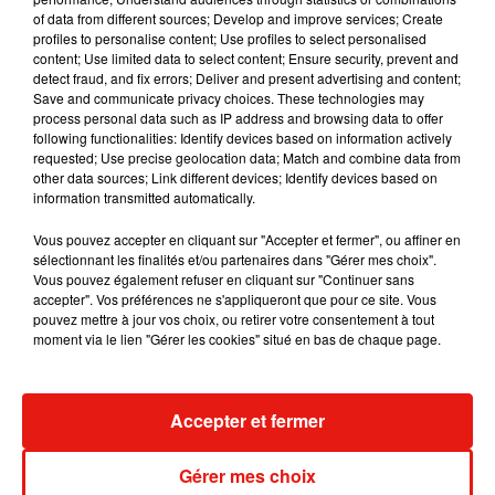
RÜFÜS DU SOL annonce un nouvel
of data from different sources; Develop and improve services; Create
album après sa tournée mondiale
profiles to personalise content; Use profiles to select personalised
7 août 2026
content; Use limited data to select content; Ensure security, prevent and
detect fraud, and fix errors; Deliver and present advertising and content;
Save and communicate privacy choices. These technologies may
process personal data such as IP address and browsing data to offer
following functionalities: Identify devices based on information actively
requested; Use precise geolocation data; Match and combine data from
Angèle et Amélie Lens dévoilent leur
other data sources; Link different devices; Identify devices based on
collaboration tant attendue
7 août 2026
information transmitted automatically.
Vous pouvez accepter en cliquant sur "Accepter et fermer", ou affiner en
sélectionnant les finalités et/ou partenaires dans "Gérer mes choix".
Vous pouvez également refuser en cliquant sur "Continuer sans
accepter". Vos préférences ne s'appliqueront que pour ce site. Vous
Il y a 10 ans, DJ Snake changeait de
pouvez mettre à jour vos choix, ou retirer votre consentement à tout
dimension avec son premier...
moment via le lien "Gérer les cookies" situé en bas de chaque page.
6 août 2026
Accepter et fermer
Fred again.. et Latin Mafia dévoilent enfin
Gérer mes choix
leur mixtape créée en...
3 août 2026