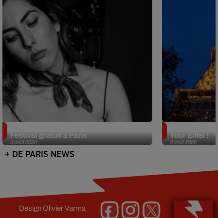
Netflix lance un immense Book
Des DJ sets au
Festival gratuit à Paris
Tour Eiffel !
3 août 2026
3 août 2026
+ DE PARIS NEWS
Design
Olivier Varma