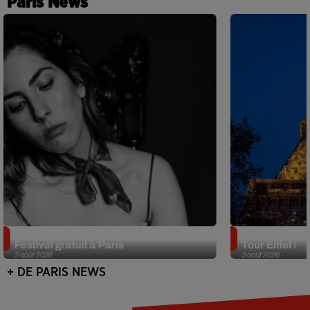
Paris News
Netflix lance un immense Book
Des DJ sets au
Festival gratuit à Paris
Tour Eiffel !
3 août 2026
3 août 2026
+ DE PARIS NEWS