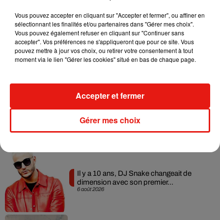
Musique
Vous pouvez accepter en cliquant sur "Accepter et fermer", ou affiner en
sélectionnant les finalités et/ou partenaires dans "Gérer mes choix".
Vous pouvez également refuser en cliquant sur "Continuer sans
accepter". Vos préférences ne s'appliqueront que pour ce site. Vous
RÜFÜS DU SOL annonce un nouvel
pouvez mettre à jour vos choix, ou retirer votre consentement à tout
album après sa tournée mondiale
moment via le lien "Gérer les cookies" situé en bas de chaque page.
7 août 2026
Accepter et fermer
Angèle et Amélie Lens dévoilent leur
collaboration tant attendue
Gérer mes choix
7 août 2026
Il y a 10 ans, DJ Snake changeait de
dimension avec son premier...
6 août 2026