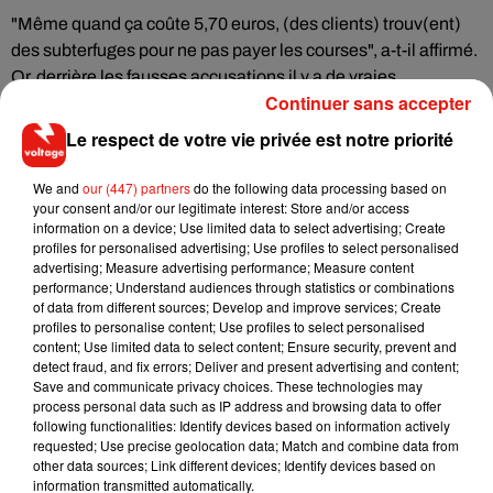
"Même quand ça coûte 5,70 euros, (des clients) trouv(ent)
des subterfuges pour ne pas payer les courses", a-t-il affirmé.
Or, derrière les fausses accusations il y a de vraies
Continuer sans accepter
"conséquences sur l'emploi, la rémunération et le moral".
Le respect de votre vie privée est notre priorité
Un "panel d'appel" consultatif
Interrogé sur ce cas particulier, Uber répond : "par précaution,
We and
our (447) partners
do the following data processing based on
après avoir reçu une plainte, nous pouvons suspendre
your consent and/or our legitimate interest: Store and/or access
information on a device; Use limited data to select advertising; Create
temporairement un compte jusqu'à ce que le problème soit
profiles for personalised advertising; Use profiles to select personalised
résolu", selon des "critères de désactivation" inscrits dans
advertising; Measure advertising performance; Measure content
une "Charte de communauté Uber".
performance; Understand audiences through statistics or combinations
of data from different sources; Develop and improve services; Create
Par ailleurs, la plateforme met en avant un "panel d'appel",
profiles to personalise content; Use profiles to select personalised
content; Use limited data to select content; Ensure security, prevent and
consultatif, constitué de chauffeurs volontaires "sélectionnés
detect fraud, and fix errors; Deliver and present advertising and content;
au hasard", chargé depuis juin d'examiner les cas de
Save and communicate privacy choices. These technologies may
chauffeurs estimant avoir été désactivés à tort.
process personal data such as IP address and browsing data to offer
following functionalities: Identify devices based on information actively
requested; Use precise geolocation data; Match and combine data from
other data sources; Link different devices; Identify devices based on
information transmitted automatically.