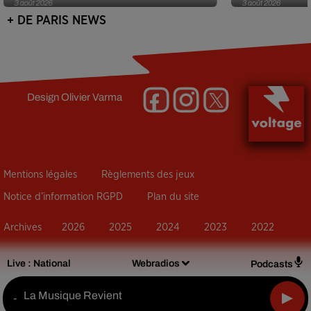
3 août 2026
3 août 2026
+ DE PARIS NEWS
Design
Olivier Varma
Mentions légales
Règlements des jeux
Notice d’information RGPD
Plan du site
Archives
2026
2025
2024
2023
2022
Live :
National
Webradios
Podcasts
La Musique Revient
-