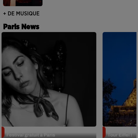
+ DE MUSIQUE
Paris News
Netflix lance un immense Book
Des DJ sets au
Festival gratuit à Paris
Tour Eiffel !