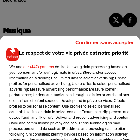
Musique
Continuer sans accepter
Le respect de votre vie privée est notre priorité
RÜFÜS DU SOL annonce un nouvel
album après sa tournée mondiale
7 août 2026
We and
our (447) partners
do the following data processing based on
your consent and/or our legitimate interest: Store and/or access
information on a device; Use limited data to select advertising; Create
profiles for personalised advertising; Use profiles to select personalised
advertising; Measure advertising performance; Measure content
performance; Understand audiences through statistics or combinations
Angèle et Amélie Lens dévoilent leur
of data from different sources; Develop and improve services; Create
collaboration tant attendue
7 août 2026
profiles to personalise content; Use profiles to select personalised
content; Use limited data to select content; Ensure security, prevent and
detect fraud, and fix errors; Deliver and present advertising and content;
Save and communicate privacy choices. These technologies may
process personal data such as IP address and browsing data to offer
following functionalities: Identify devices based on information actively
Il y a 10 ans, DJ Snake changeait de
requested; Use precise geolocation data; Match and combine data from