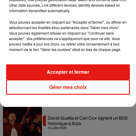
dimension avec son premier...
other data sources; Link different devices; Identify devices based on
6 août 2026
information transmitted automatically.
Vous pouvez accepter en cliquant sur "Accepter et fermer", ou affiner en
sélectionnant les finalités et/ou partenaires dans "Gérer mes choix".
Vous pouvez également refuser en cliquant sur "Continuer sans
Fred again.. et Latin Mafia dévoilent enfin
accepter". Vos préférences ne s'appliqueront que pour ce site. Vous
leur mixtape créée en...
pouvez mettre à jour vos choix, ou retirer votre consentement à tout
3 août 2026
moment via le lien "Gérer les cookies" situé en bas de chaque page.
Accepter et fermer
Swedish House Mafia et Lykke Li
dévoilent « Happiness Is So Sad »
Gérer mes choix
31 juillet 2026
David Guetta et Carl Cox signent un B2B
historique à Ibiza
31 juillet 2026