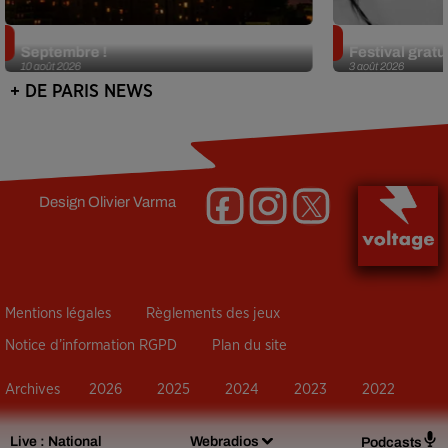
Le Festival de Montmartre revient en
Netflix lance
Septembre !
Festival gratui
10 août 2026
3 août 2026
+ DE PARIS NEWS
Design
Olivier Varma
Mentions légales
Règlements des jeux
Notice d’information RGPD
Plan du site
Archives
2026
2025
2024
2023
2022
Live :
National
Webradios
Podcasts