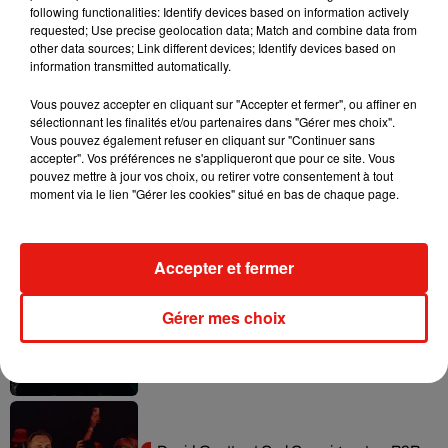
following functionalities: Identify devices based on information actively
requested; Use precise geolocation data; Match and combine data from
other data sources; Link different devices; Identify devices based on
Il y a 10 ans, DJ Snake changeait de
information transmitted automatically.
dimension avec son premier...
6 août 2026
Vous pouvez accepter en cliquant sur "Accepter et fermer", ou affiner en
sélectionnant les finalités et/ou partenaires dans "Gérer mes choix".
Vous pouvez également refuser en cliquant sur "Continuer sans
accepter". Vos préférences ne s'appliqueront que pour ce site. Vous
pouvez mettre à jour vos choix, ou retirer votre consentement à tout
Fred again.. et Latin Mafia dévoilent enfin
moment via le lien "Gérer les cookies" situé en bas de chaque page.
leur mixtape créée en...
3 août 2026
Accepter et fermer
Gérer mes choix
Swedish House Mafia et Lykke Li
dévoilent « Happiness Is So Sad »
31 juillet 2026