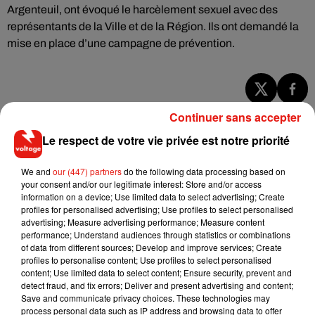
Argenteuil, ont évoqué le harcèlement sexuel avec des
représentants de la Ville et de la Région. Ils ont demandé la
mise en place d’une campagne de prévention.
Musique
Continuer sans accepter
Le respect de votre vie privée est notre priorité
RÜFÜS DU SOL annonce un nouvel
We and
our (447) partners
do the following data processing based on
album après sa tournée mondiale
your consent and/or our legitimate interest: Store and/or access
7 août 2026
information on a device; Use limited data to select advertising; Create
profiles for personalised advertising; Use profiles to select personalised
advertising; Measure advertising performance; Measure content
performance; Understand audiences through statistics or combinations
of data from different sources; Develop and improve services; Create
Angèle et Amélie Lens dévoilent leur
profiles to personalise content; Use profiles to select personalised
collaboration tant attendue
content; Use limited data to select content; Ensure security, prevent and
7 août 2026
detect fraud, and fix errors; Deliver and present advertising and content;
Save and communicate privacy choices. These technologies may
process personal data such as IP address and browsing data to offer