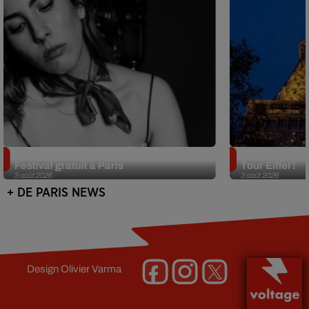
Netflix lance un immense Book
Des DJ sets au
Festival gratuit à Paris
Tour Eiffel !
3 août 2026
3 août 2026
+ DE PARIS NEWS
Design
Olivier Varma