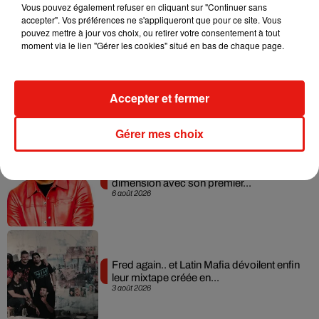
7 août 2026
Vous pouvez également refuser en cliquant sur "Continuer sans
accepter". Vos préférences ne s'appliqueront que pour ce site. Vous
pouvez mettre à jour vos choix, ou retirer votre consentement à tout
moment via le lien "Gérer les cookies" situé en bas de chaque page.
Angèle et Amélie Lens dévoilent leur
collaboration tant attendue
Accepter et fermer
7 août 2026
Gérer mes choix
Il y a 10 ans, DJ Snake changeait de
dimension avec son premier...
6 août 2026
Fred again.. et Latin Mafia dévoilent enfin
leur mixtape créée en...
3 août 2026