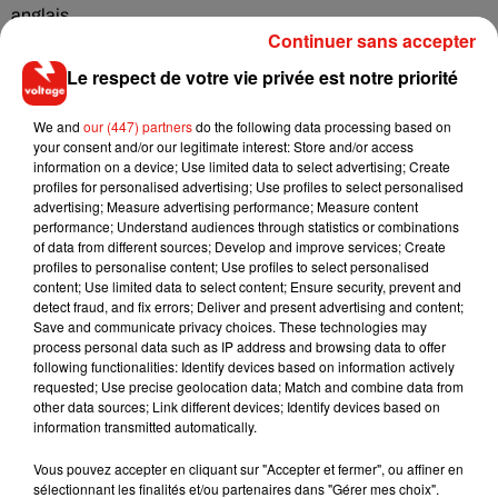
anglais…
Continuer sans accepter
Ces familles de Seine-Saint-Denis demandent 12 euros par
Le respect de votre vie privée est notre priorité
heure manquée et par élève, soit en moyenne 2000 euros.
En juillet 2017, l’Etat avait été condamné à versé un euros
We and
our (447) partners
do the following data processing based on
par heures de cours perdues à un élève du collège Lakanal
your consent and/or our legitimate interest: Store and/or access
de Colombes (Hauts-de-Seine).
information on a device; Use limited data to select advertising; Create
profiles for personalised advertising; Use profiles to select personalised
L’herbe n’est pas franchement plus verte ailleurs. En Seine-
advertising; Measure advertising performance; Measure content
et-Marne ou encore à Paris, des parents envisagent aussi de
performance; Understand audiences through statistics or combinations
of data from different sources; Develop and improve services; Create
rejoindre leurs homologues du 93. Une pétition a d’ailleurs
profiles to personalise content; Use profiles to select personalised
été lancée dans deux collèges de Seine-et-Marne.
content; Use limited data to select content; Ensure security, prevent and
detect fraud, and fix errors; Deliver and present advertising and content;
Save and communicate privacy choices. These technologies may
process personal data such as IP address and browsing data to offer
following functionalities: Identify devices based on information actively
Musique
requested; Use precise geolocation data; Match and combine data from
other data sources; Link different devices; Identify devices based on
information transmitted automatically.
RÜFÜS DU SOL annonce un nouvel
Vous pouvez accepter en cliquant sur "Accepter et fermer", ou affiner en
album après sa tournée mondiale
sélectionnant les finalités et/ou partenaires dans "Gérer mes choix".