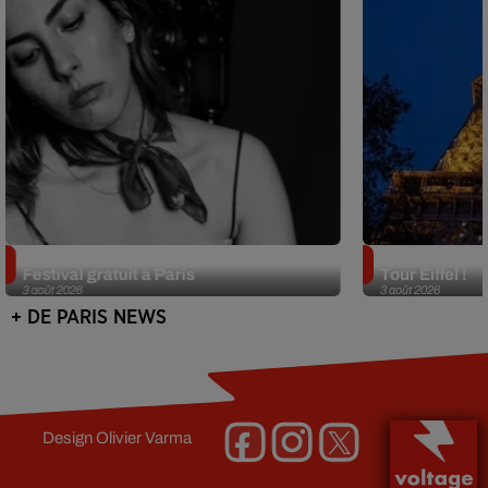
Netflix lance un immense Book
Des DJ sets au
Festival gratuit à Paris
Tour Eiffel !
3 août 2026
3 août 2026
+ DE PARIS NEWS
Design
Olivier Varma