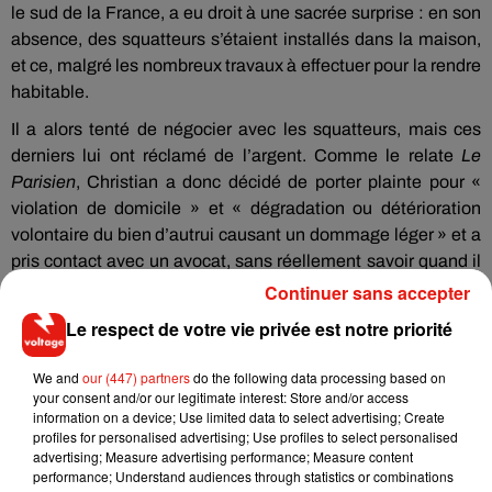
le sud de la France, a eu droit à une sacrée surprise : en son
absence, des squatteurs s’étaient installés dans la maison,
et ce, malgré les nombreux travaux à effectuer pour la rendre
habitable.
Il a alors tenté de négocier avec les squatteurs, mais ces
derniers lui ont réclamé de l’argent. Comme le relate
Le
Parisien
, Christian a donc décidé de porter plainte pour «
violation de domicile » et « dégradation ou détérioration
volontaire du bien d’autrui causant un dommage léger » et a
pris contact avec un avocat, sans réellement savoir quand il
pourra enfin s’installer dans sa nouvelle maison.
Continuer sans accepter
Le respect de votre vie privée est notre priorité
We and
our (447) partners
do the following data processing based on
Musique
your consent and/or our legitimate interest: Store and/or access
information on a device; Use limited data to select advertising; Create
profiles for personalised advertising; Use profiles to select personalised
advertising; Measure advertising performance; Measure content
RÜFÜS DU SOL annonce un nouvel
performance; Understand audiences through statistics or combinations