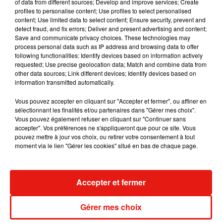
album après sa tournée mondiale
of data from different sources; Develop and improve services; Create
7 août 2026
profiles to personalise content; Use profiles to select personalised
content; Use limited data to select content; Ensure security, prevent and
detect fraud, and fix errors; Deliver and present advertising and content;
Save and communicate privacy choices. These technologies may
process personal data such as IP address and browsing data to offer
following functionalities: Identify devices based on information actively
Angèle et Amélie Lens dévoilent leur
requested; Use precise geolocation data; Match and combine data from
collaboration tant attendue
other data sources; Link different devices; Identify devices based on
7 août 2026
information transmitted automatically.
Vous pouvez accepter en cliquant sur "Accepter et fermer", ou affiner en
sélectionnant les finalités et/ou partenaires dans "Gérer mes choix".
Vous pouvez également refuser en cliquant sur "Continuer sans
Il y a 10 ans, DJ Snake changeait de
accepter". Vos préférences ne s'appliqueront que pour ce site. Vous
dimension avec son premier...
pouvez mettre à jour vos choix, ou retirer votre consentement à tout
6 août 2026
moment via le lien "Gérer les cookies" situé en bas de chaque page.
Accepter et fermer
Fred again.. et Latin Mafia dévoilent enfin
leur mixtape créée en...
Gérer mes choix
3 août 2026