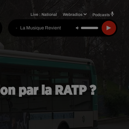
Live :
National
Webradios
Podcasts
La Musique Revient
-
ion par la RATP ?