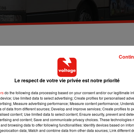
bus en Ile-de-France. Un changement qui nécessite
ports n'a plus de bus propres au garage.
Contin
ieux bus diesel d’ici avril prochain ? La question se pose avec la
Le respect de votre vie privée est notre priorité
emande plus de véhicules en circulation. Les changements doive
 bus électriques soient livrés.
ers
do the following data processing based on your consent and/or our legitimate int
device; Use limited data to select advertising; Create profiles for personalised adver
sez de bus propres pour assurer ce nouveau service. Selon
Le
vertising; Measure advertising performance; Measure content performance; Unders
ns of data from different sources; Develop and improve services; Create profiles to 
rita’Air 4 ou 5 serait donc envisagée. Des véhicules pourtant à
alised content; Use limited data to select content; Ensure security, prevent and detect
 délimité par l’A86.
ertising and content; Save and communicate privacy choices. These technologies
and browsing data to offer following functionalities: Identify devices based on infor
eolocation data; Match and combine data from other data sources; Link different de