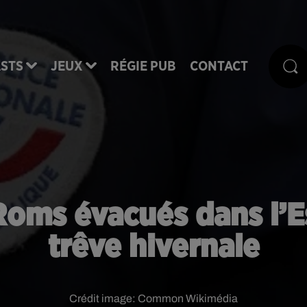
STS
JEUX
RÉGIE PUB
CONTACT
oms évacués dans l’E
trêve hivernale
Crédit image:
Common Wikimédia