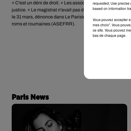
« C'est un déni de droit. » Les associations qui accompagne
requested; Use precise g
based on information tra
justice. « Le magistrat n'avait pas demandé que l'on passe o
le 31 mars, dénonce dans Le Parisien Loïc Gandais, le prés
Vous pouvez accepter en 
roms et roumaines (ASEFRR).
mes choix". Vous pouvez
ce site. Vous pouvez met
bas de chaque page.
Paris News