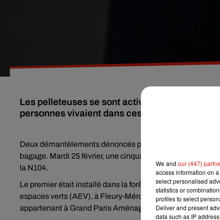
Les pelleteuses se sont activées le long de la 
personnes vivaient dans ces campements illég
Deux démantèlements dénoncés par les associations. Avant l
bagage. Mardi 25 février, une cinquantaine de familles rom
We and
our (447) partn
la N104.
access information on a 
select personalised ad
Le premier était installé dans la forêt régionale de Saint-
statistics or combinatio
espaces verts (AEV), à Fleury-Mérogis (Essonne). Un secon
profiles to select person
Deliver and present adv
appartenant à Grand Paris Aménagement et Grand Paris 
data such as IP address 