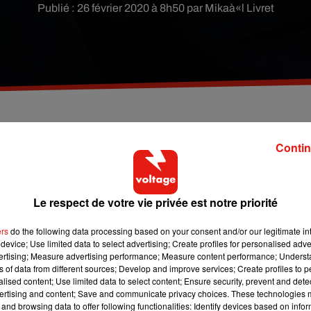
Publié : 26 février 2020 à 8h50 par Mikaà«l Livret
N104, mardi 25 février, dans l'Essonne. Près de 150
Contin
aux à Fleury-Mérogis et Bondoufle .
Le respect de votre vie privée est notre priorité
’arrivée des forces de l’ordre, les familles avaient déjà plié
s ont été expulsées de leur camp de fortune, situé à proximité d
ers
do the following data processing based on your consent and/or our legitimate int
device; Use limited data to select advertising; Create profiles for personalised adver
vertising; Measure advertising performance; Measure content performance; Unders
Eutrope, sur un terrain appartenant à l'Agence régionale des
ns of data from different sources; Develop and improve services; Create profiles to 
d bidonville a été évacué à quelques kilomètres, sur un terrain
alised content; Use limited data to select content; Ensure security, prevent and detect
ertising and content; Save and communicate privacy choices. These technologies
Sud, à Bondoufle (Essonne).
and browsing data to offer following functionalities: Identify devices based on infor