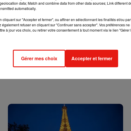
nt ces familles comptent saisir le défenseur des droits et la
eolocation data; Match and combine data from other data sources; Link different de
nsmitted automatically.
utre la trêve hivernale, l'expulsion n'aurait pas dû avoir lieu av
ident de l'Association de solidarité en Essonne avec les famille
cliquant sur "Accepter et fermer", ou affiner en sélectionnant les finalités et/ou pa
 également refuser en cliquant sur "Continuer sans accepter". Vos préférences ne 
tre à jour vos choix, ou retirer votre consentement à tout moment via le lien "Gérer 
Gérer mes choix
Accepter et fermer