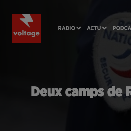
RADIO
ACTU
PODCA
Deux camps de R