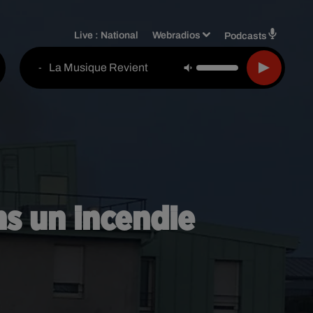
Live :
National
Webradios
Podcasts
La Musique Revient
-
ns un incendie