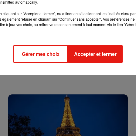
nsmitted automatically.
plex, provoquant des gerbes de flammes photographiées par un
cliquant sur "Accepter et fermer", ou affiner en sélectionnant les finalités et/ou pa
ement blessé.
 également refuser en cliquant sur "Continuer sans accepter". Vos préférences ne 
tre à jour vos choix, ou retirer votre consentement à tout moment via le lien "Gérer 
laré �x�. Courage aux
@PompiersParis
2020
Gérer mes choix
Accepter et fermer