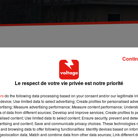
4e arrondissement de Paris, mardi 18 février. Trois
du feu.
Contin
ris ont été blessés, légèrement, ainsi qu'une troisième person
Le respect de votre vie privée est notre priorité
immeuble, avenue René-Coty, dans le 14e arrondissement.
blessés légers dont deux soldats du feu.
ers
do the following data processing based on your consent and/or our legitimate int
device; Use limited data to select advertising; Create profiles for personalised adver
ZbPeH
vertising; Measure advertising performance; Measure content performance; Unders
020
ns of data from different sources; Develop and improve services; Create profiles to 
alised content; Use limited data to select content; Ensure security, prevent and detect
 Ils se sont rendus « maîtres du feu » vers 19h30, précise BFM T
ertising and content; Save and communicate privacy choices. These technologies
and browsing data to offer following functionalities: Identify devices based on infor
es, non sans mal. Deux pompiers de Paris ont été blessés lors d
eolocation data; Match and combine data from other data sources; Link different de