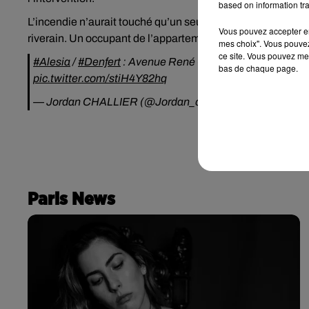
based on information tra
L’incendie n’aurait touché qu’un seul appartement, un du
Vous pouvez accepter en 
riverain. Un occupant de l’appartement a aussi été légèr
mes choix". Vous pouvez
ce site. Vous pouvez met
#Alesia
/
#Denfert
: Avenue René Coty un incendie déc
bas de chaque page.
pic.twitter.com/stiH4Y82hq
— Jordan CHALLIER (@Jordan_challier)
February 18, 
Paris News