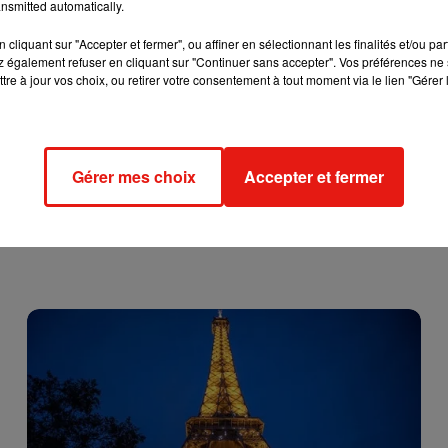
nsmitted automatically.
condamnés. Le port du masque pourrait aussi être recommandé,
 les « cast member » (membre de la troupe).
cliquant sur "Accepter et fermer", ou affiner en sélectionnant les finalités et/ou pa
 également refuser en cliquant sur "Continuer sans accepter". Vos préférences ne 
u chômage partiel. S’ils voient d’un bon œil les perspectives
tre à jour vos choix, ou retirer votre consentement à tout moment via le lien "Gérer 
nt maintenant de la réduction des effectifs et des nouvelles
Gérer mes choix
Accepter et fermer