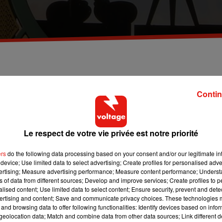
t sur les deux, la moitié des wagons condamnés.
rne la Vallée espère rouvrir cet été.
Contin
ection d’Euro Disney aimerait rouvrir le plus tôt possible ses
Le respect de votre vie privée est notre priorité
orités, les équipes encore présentes s’activent pour préparer au
ers
do the following data processing based on your consent and/or our legitimate int
device; Use limited data to select advertising; Create profiles for personalised adver
urs en zone rouge (au contraire du Puy du Fou qui rouvre le 11 jui
vertising; Measure advertising performance; Measure content performance; Unders
ns of data from different sources; Develop and improve services; Create profiles to 
alised content; Use limited data to select content; Ensure security, prevent and detect
on envisage plusieurs solutions en vue de la réouverture. Le nomb
ertising and content; Save and communicate privacy choices. These technologies
0 à la fois dans les parcs pour respecter l’interdiction de
and browsing data to offer following functionalities: Identify devices based on infor
nces de sécurité seraient appliquées dans les files d’attentes et 
eolocation data; Match and combine data from other data sources; Link different de