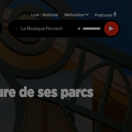
Live :
National
Webradios
Podcasts
La Musique Revient
-
ure de ses parcs