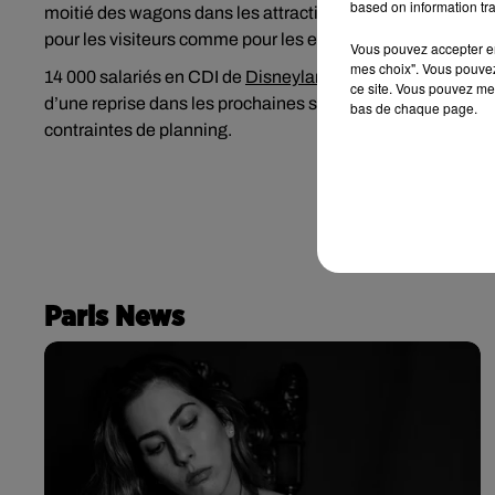
based on information tra
moitié des wagons dans les attractions pourraient être 
pour les visiteurs comme pour les employés aussi appelés
Vous pouvez accepter en 
mes choix". Vous pouvez
14 000 salariés en CDI de
Disneyland Paris
sont toujours a
ce site. Vous pouvez met
d’une reprise dans les prochaines semaines, ils s’inquiète
bas de chaque page.
contraintes de planning.
Paris News