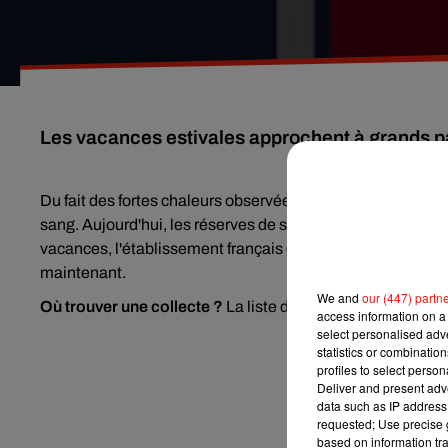
Les vacances estivales approchent à grands pa
Du fait des fortes chaleurs observées en France ces dern
sang. Aujourd'hui, les réserves de sang ne sont pas suffis
vacances, l'établissement français du sang invite à
partag
maintenant.
We and
our (447) partn
Où trouver une collecte ?
La liste des centres de don dan
access information on a 
select personalised ad
statistics or combinatio
profiles to select person
Deliver and present adv
data such as IP address 
requested; Use precise g
based on information tra