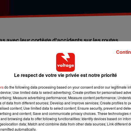
s avec leur cortège d'accidents sur les routes.
Contin
ières semaines, nous avons été moins nombreux à donner notre
antes pour cet été. Parce que les maladies ne prennent pas de
er notre pouvoir de sauver des vies
en donnant notre sang, dès
Le respect de votre vie privée est notre priorité
ers
do the following data processing based on your consent and/or our legitimate int
s votre région est consultable
en cliquant ici
.
device; Use limited data to select advertising; Create profiles for personalised adver
vertising; Measure advertising performance; Measure content performance; Unders
ns of data from different sources; Develop and improve services; Create profiles to 
alised content; Use limited data to select content; Ensure security, prevent and detect
ertising and content; Save and communicate privacy choices. These technologies
and browsing data to offer following functionalities: Identify devices based on infor
eolocation data; Match and combine data from other data sources; Link different de
nsmitted automatically.