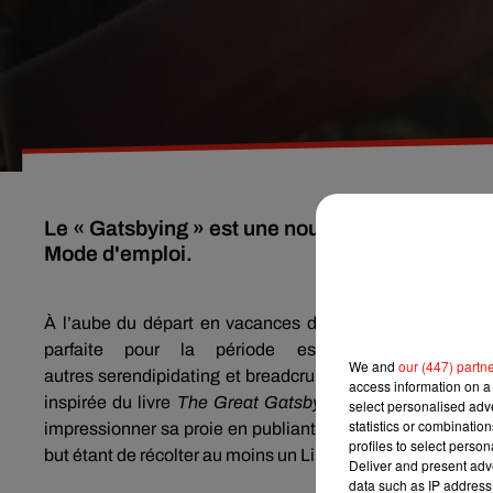
Le « Gatsbying » est une nouvelle technique de 
Mode d'emploi.
À l’aube du départ en vacances d’été, il est temps de p
parfaite pour la période estivale.
Après avoi
We and
our (447) partn
autres
serendipidating
et
breadcrumbing
, voici le «
Gats
access information on a 
inspirée du livre
The
Great
Gatsby
de F. Scott Fitzgeral
select personalised ad
statistics or combinatio
impressionner sa proie en publiant des photos où l’on est
profiles to select person
but étant de récolter au moins un Like, voire un commenta
Deliver and present adv
data such as IP address 