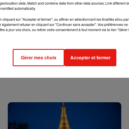
eolocation data; Match and combine data from other data sources; Link different de
, Matilda
Dods
explique cette pratique dont nous sommes d
nsmitted automatically.
:
«
Voilà comment ça se passe :
vous êtes en soirée avec des am
e rire.
Votre rouge à lèvres est au top et vos cheveux ont un effe
cliquant sur "Accepter et fermer", ou affiner en sélectionnant les finalités et/ou pa
 également refuser en cliquant sur "Continuer sans accepter". Vos préférences ne 
c une vidéo pour montrer à quel point vous vous amusez et ê
tre à jour vos choix, ou retirer votre consentement à tout moment via le lien "Gérer 
tes plus tard, vous ressortez votre téléphone et regar
n de qui je veux parer !
Il s’agit de cet homme ou de cette fe
s en ligne !
».
Qui n’a jamais fait ça ?
Et soyez honnêtes !
Gérer mes choix
Accepter et fermer