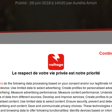
Publié : 26 juin 2018 à 14h20 par Aurélie Amcn
drague qui vise à attirer l'attention de son crush.
Contin
Le respect de votre vie privée est notre priorité
arler drague.
Et ça tombe bien, car cette nouvelle tendance 
r manipulé notre partenaire à base de
ghosting
ers
do the following data processing based on your consent and/or our legitimate int
bying
», une tendance bien moins perverse et plutôt sympathi
device; Use limited data to select advertising; Create profiles for personalised adver
d.
Ce
mot imaginé
par le top australien Matilda
Dods consist
vertising; Measure advertising performance; Measure content performance; Unders
ns of data from different sources; Develop and improve services; Create profiles to 
 à son avantage :
par exemple, en bikini sur une plage de rêve.
alised content; Use limited data to select content; Ensure security, prevent and detect
ire de son
crush
.
ertising and content; Save and communicate privacy choices. These technologies
and browsing data to offer following functionalities: Identify devices based on infor