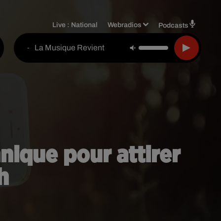
Live :
National
Webradios
Podcasts
La Musique Revient
-
nique pour attirer
h