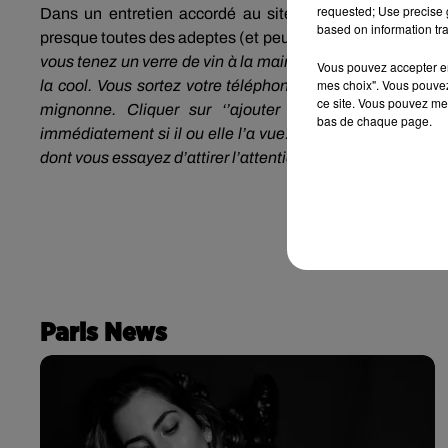
requested; Use precise g
Dans un entretien accordé au site
TOMBOY
BEAUTY
based on information tra
presque toutes des adeptes (et peut-être, sans le savoir!) 
vous tenez un verre de vin à la main et vous êtes en train d
Vous pouvez accepter en 
mes choix". Vous pouvez
la
cool
.
Vous sortez votre téléphone et immortalisez ave
ce site. Vous pouvez met
mignonne.
Cliquer sur ‘’ajouter à la
Story
’’.
20 minu
bas de chaque page.
immédiatement
si il
ou elle l’a vue.
Et vous savez très bie
dont vous essayez d’attirer l’attention en postant des photo
Paris News