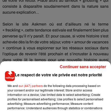
de votre vol retour.
Place alors au fameux «
ghosting
» qui
consiste à disparaître soudainement dans la nature sans
aucune explication…
Selon le site
Askmen
où est d’ailleurs né le terme
«
freckling
», cette tendance estivale est finalement bien plus
perverse qu’il n’y paraît.
Et pour cause, si votre histoire s’est
achevée dès la fin de votre séjour, votre « amour de vacances
» continue à vous espionner sur les réseaux sociaux dans
l’optique de revenir l’été prochain et s’incruster à nouveau
dans votre lit le temps pour une nouvelle histoire aussi
passionnelle qu’éphémère.
Continuer sans accepter
Le respect de votre vie privée est notre priorité
We and
our (447) partners
do the following data processing based on
Musique
your consent and/or our legitimate interest: Store and/or access
information on a device; Use limited data to select advertising; Create
profiles for personalised advertising; Use profiles to select personalised
advertising; Measure advertising performance; Measure content
performance; Understand audiences through statistics or combinations
RÜFÜS DU SOL annonce un nouvel