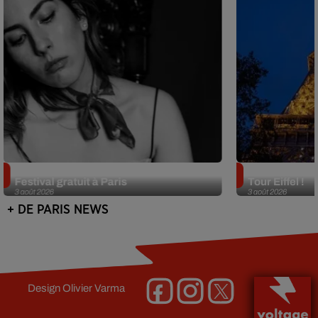
Netflix lance un immense Book
Des DJ sets au
Festival gratuit à Paris
Tour Eiffel !
3 août 2026
3 août 2026
+ DE PARIS NEWS
Design
Olivier Varma