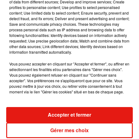
of data from different sources; Develop and improve services; Create
album après sa tournée mondiale
7 août 2026
profiles to personalise content; Use profiles to select personalised
content; Use limited data to select content; Ensure security, prevent and
detect fraud, and fix errors; Deliver and present advertising and content;
Save and communicate privacy choices. These technologies may
process personal data such as IP address and browsing data to offer
following functionalities: Identify devices based on information actively
Angèle et Amélie Lens dévoilent leur
requested; Use precise geolocation data; Match and combine data from
collaboration tant attendue
other data sources; Link different devices; Identify devices based on
7 août 2026
information transmitted automatically.
Vous pouvez accepter en cliquant sur "Accepter et fermer", ou affiner en
sélectionnant les finalités et/ou partenaires dans "Gérer mes choix".
Vous pouvez également refuser en cliquant sur "Continuer sans
Il y a 10 ans, DJ Snake changeait de
accepter". Vos préférences ne s'appliqueront que pour ce site. Vous
dimension avec son premier...
pouvez mettre à jour vos choix, ou retirer votre consentement à tout
6 août 2026
moment via le lien "Gérer les cookies" situé en bas de chaque page.
Accepter et fermer
Fred again.. et Latin Mafia dévoilent enfin
leur mixtape créée en...
Gérer mes choix
3 août 2026